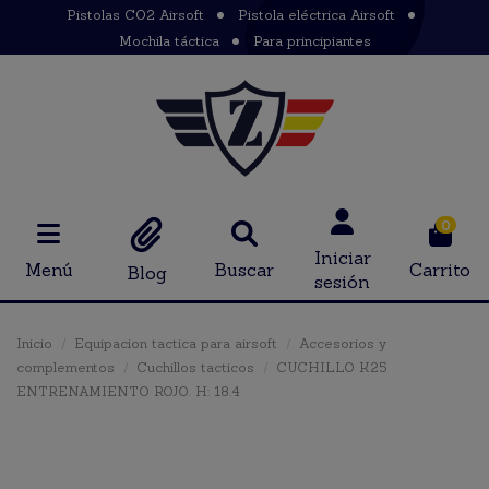
Pistolas CO2 Airsoft
Pistola eléctrica Airsoft
Mochila táctica
Para principiantes
0
Iniciar
Menú
Buscar
Carrito
Blog
sesión
Inicio
Equipacion tactica para airsoft
Accesorios y
complementos
Cuchillos tacticos
CUCHILLO K25
ENTRENAMIENTO ROJO. H: 18.4