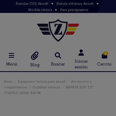
Pistolas CO2 Airsoft
Pistola eléctrica Airsoft
Mochila táctica
Para principiantes
0
Iniciar
Menú
Buscar
Carrito
Blog
sesión
Inicio
Equipacion tactica para airsoft
Accesorios y
complementos
Cuchillos tacticos
NAVAJA K25 TIT.
COATED. HOJA: 8.9CM