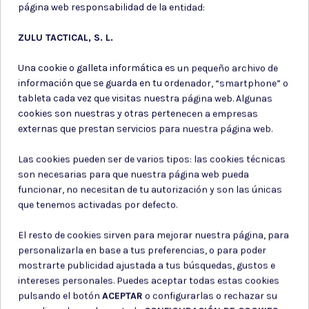
página web responsabilidad de la entidad:
ZULU TACTICAL, S. L.
Una cookie o galleta informática es un pequeño archivo de
información que se guarda en tu ordenador, “smartphone” o
Utiles de
tableta cada vez que visitas nuestra página web. Algunas
Spray de defensa
supervivencia
cookies son nuestras y otras pertenecen a empresas
externas que prestan servicios para nuestra página web.
SPRAY PIMIENTA DEFENSA
PULPO 2 UNIDADES VERDE.
PERSONAL GEL RASS
60 CM
STREAM
Las cookies pueden ser de varios tipos: las cookies técnicas
son necesarias para que nuestra página web pueda
24,20 €
4,20 €
funcionar, no necesitan de tu autorización y son las únicas
que tenemos activadas por defecto.
El resto de cookies sirven para mejorar nuestra página, para
personalizarla en base a tus preferencias, o para poder
mostrarte publicidad ajustada a tus búsquedas, gustos e
intereses personales. Puedes aceptar todas estas cookies
Suscríbete a nuestro boletín
pulsando el botón
ACEPTAR
o configurarlas o rechazar su