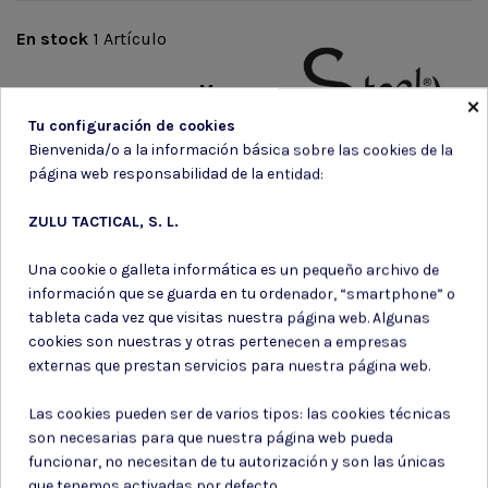
En stock
1 Artículo
Marca
×
Tu configuración de cookies
Bienvenida/o a la información básica sobre las cookies de la
página web responsabilidad de la entidad:
ZULU TACTICAL, S. L.
Una cookie o galleta informática es un pequeño archivo de
Suscríbete a nuestro boletín
información que se guarda en tu ordenador, “smartphone” o
tableta cada vez que visitas nuestra página web. Algunas
cookies son nuestras y otras pertenecen a empresas
externas que prestan servicios para nuestra página web.
Puede darse de baja en cualquier momento. Para ello, consulte nuestra
Las cookies pueden ser de varios tipos: las cookies técnicas
información de contacto en el aviso legal.
son necesarias para que nuestra página web pueda
Consiento el uso de mis datos para los fines indicados en la
funcionar, no necesitan de tu autorización y son las únicas
Política de privacidad
que tenemos activadas por defecto.