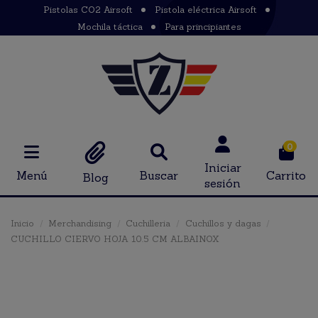
Pistolas CO2 Airsoft
Pistola eléctrica Airsoft
Mochila táctica
Para principiantes
0
Iniciar
Menú
Buscar
Carrito
Blog
sesión
Inicio
Merchandising
Cuchilleria
Cuchillos y dagas
CUCHILLO CIERVO HOJA 10.5 CM ALBAINOX