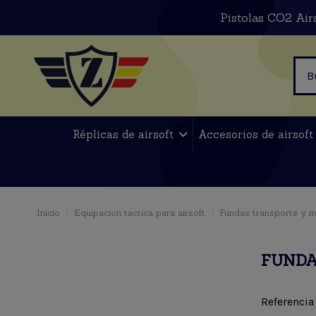
Pistolas CO2 Air
Réplicas de airsoft
Accesorios de airsof
Inicio
Equipacion tactica para airsoft
Fundas transporte y m
FUNDA
Referencia