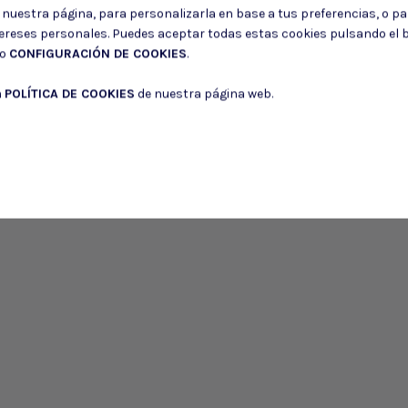
Puede darse de baja en cualquier momento. Para ello, consulte nuestra informa
r nuestra página, para personalizarla en base a tus preferencias, o p
tereses personales. Puedes aceptar todas estas cookies pulsando el
Consiento el uso de mis datos para los fines indicados en la
Política de 
do
CONFIGURACIÓN DE COOKIES
.
Consiento el uso de mis datos personales para recibir publicidad de su e
a
POLÍTICA DE COOKIES
de nuestra página web.