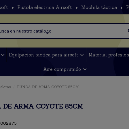
soft
Pistola eléctrica Airsoft
Mochila táctica
P
t
Equipacion tactica para airsoft
Material profesio
Aire comprimido
aletas
FUNDA DE ARMA COYOTE 85CM
 DE ARMA COYOTE 85CM
002875