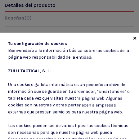
Detalles del producto
Reseñas
(0)
×
Tu configuración de cookies
Marca
Bienvenida/o a la información básica sobre las cookies de la
página web responsabilidad de la entidad:
ZULU TACTICAL, S. L.
Una cookie o galleta informática es un pequeño archivo de
información que se guarda en tu ordenador, “smartphone” o
Suscríbete a nuestro boletín
tableta cada vez que visitas nuestra página web. Algunas
cookies son nuestras y otras pertenecen a empresas
externas que prestan servicios para nuestra página web.
Las cookies pueden ser de varios tipos: las cookies técnicas
Puede darse de baja en cualquier momento. Para ello, consulte nuestra
son necesarias para que nuestra página web pueda
información de contacto en el aviso legal.