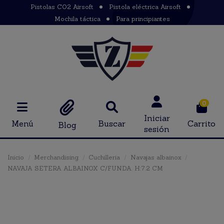
Pistolas CO2 Airsoft
Pistola eléctrica Airsoft
Mochila táctica
Para principiantes
0
Iniciar
Menú
Buscar
Carrito
Blog
sesión
Inicio
Merchandising
Cuchilleria
Navajas albainox
NAVAJA SETERA ALBAINOX C/FUNDA. H:7.2 CM