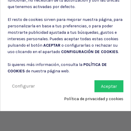
funcionar, no necesitan de tu autorización y son las únicas
Consiento el uso de mis datos para los fines indicados en la
que tenemos activadas por defecto.
Política de privacidad
Consiento el uso de mis datos personales para recibir publicidad
El resto de cookies sirven para mejorar nuestra página, para
de su entidad.
personalizarla en base a tus preferencias, o para poder
mostrarte publicidad ajustada a tus búsquedas, gustos e
intereses personales. Puedes aceptar todas estas cookies
pulsando el botón
ACEPTAR
o configurarlas o rechazar su
uso clicando en el apartado
CONFIGURACIÓN DE COOKIES
.
Si quieres más información, consulta la
POLÍTICA DE
COOKIES
de nuestra página web.
Configurar
Aceptar
Política de privacidad y cookies