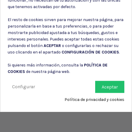
funcionar, no necesitan de tu autorización y son las únicas
Consiento el uso de mis datos para los fines indicados en la
que tenemos activadas por defecto.
Política de privacidad
Consiento el uso de mis datos personales para recibir publicidad
El resto de cookies sirven para mejorar nuestra página, para
de su entidad.
personalizarla en base a tus preferencias, o para poder
mostrarte publicidad ajustada a tus búsquedas, gustos e
intereses personales. Puedes aceptar todas estas cookies
pulsando el botón
ACEPTAR
o configurarlas o rechazar su
uso clicando en el apartado
CONFIGURACIÓN DE COOKIES
.
Si quieres más información, consulta la
POLÍTICA DE
COOKIES
de nuestra página web.
Configurar
Aceptar
Política de privacidad y cookies