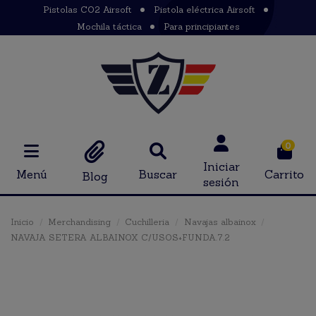
Pistolas CO2 Airsoft
Pistola eléctrica Airsoft
Mochila táctica
Para principiantes
0
Iniciar
Menú
Buscar
Carrito
Blog
sesión
Inicio
Merchandising
Cuchilleria
Navajas albainox
NAVAJA SETERA ALBAINOX C/USOS+FUNDA.7.2