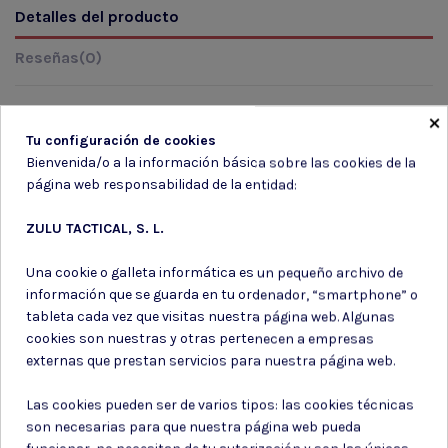
Detalles del producto
Reseñas
(0)
×
Tu configuración de cookies
Marca
Bienvenida/o a la información básica sobre las cookies de la
página web responsabilidad de la entidad:
ZULU TACTICAL, S. L.
Una cookie o galleta informática es un pequeño archivo de
información que se guarda en tu ordenador, “smartphone” o
Suscríbete a nuestro boletín
tableta cada vez que visitas nuestra página web. Algunas
cookies son nuestras y otras pertenecen a empresas
externas que prestan servicios para nuestra página web.
Las cookies pueden ser de varios tipos: las cookies técnicas
Puede darse de baja en cualquier momento. Para ello, consulte nuestra
son necesarias para que nuestra página web pueda
información de contacto en el aviso legal.