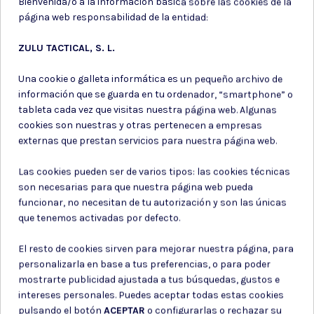
Bienvenida/o a la información básica sobre las cookies de la
página web responsabilidad de la entidad:
ZULU TACTICAL, S. L.
Una cookie o galleta informática es un pequeño archivo de
información que se guarda en tu ordenador, “smartphone” o
Municion de
Cargadores
carabina aire
tableta cada vez que visitas nuestra página web. Algunas
pistola
comprimido
cookies son nuestras y otras pertenecen a empresas
externas que prestan servicios para nuestra página web.
CARGADOR PISTOLA CO2 WE
BALINES GAMO HUNTER
HI-CAPA 5.1
ACCUTEK 5,5 MM 250
Las cookies pueden ser de varios tipos: las cookies técnicas
42,00 €
5,20 €
son necesarias para que nuestra página web pueda
funcionar, no necesitan de tu autorización y son las únicas
que tenemos activadas por defecto.
El resto de cookies sirven para mejorar nuestra página, para
personalizarla en base a tus preferencias, o para poder
mostrarte publicidad ajustada a tus búsquedas, gustos e
intereses personales. Puedes aceptar todas estas cookies
Suscríbete a nuestro boletín
pulsando el botón
ACEPTAR
o configurarlas o rechazar su