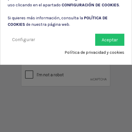
uso clicando en el apartado
CONFIGURACIÓN DE COOKIES
.
Si quieres más información, consulta la
POLÍTICA DE
COOKIES
de nuestra página web.
Puede darse de baja en cualquier momento. Para ello, consulte nuestra
información de contacto en el aviso legal.
Configurar
Aceptar
Consiento el uso de mis datos para los fines indicados en la
Política de privacidad
Política de privacidad y cookies
Consiento el uso de mis datos personales para recibir publicidad
de su entidad.