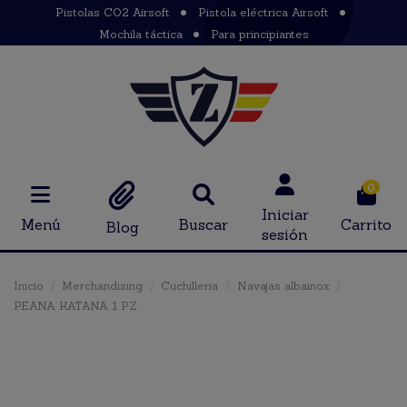
Pistolas CO2 Airsoft
Pistola eléctrica Airsoft
Mochila táctica
Para principiantes
0
Iniciar
Menú
Buscar
Carrito
Blog
sesión
Inicio
Merchandising
Cuchilleria
Navajas albainox
PEANA KATANA 1 PZ