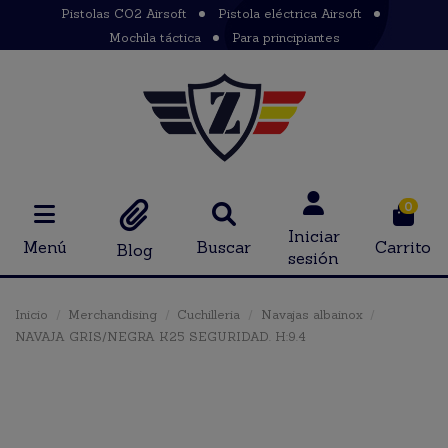
Pistolas CO2 Airsoft
Pistola eléctrica Airsoft
Mochila táctica
Para principiantes
0
Iniciar
Menú
Buscar
Carrito
Blog
sesión
Inicio
Merchandising
Cuchilleria
Navajas albainox
NAVAJA GRIS/NEGRA K25 SEGURIDAD. H:9.4