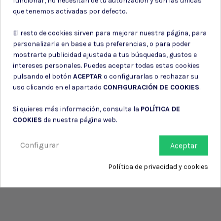
funcionar, no necesitan de tu autorización y son las únicas
Consiento el uso de mis datos para los fines indicados en la
que tenemos activadas por defecto.
Política de privacidad
Consiento el uso de mis datos personales para recibir publicidad
El resto de cookies sirven para mejorar nuestra página, para
de su entidad.
personalizarla en base a tus preferencias, o para poder
mostrarte publicidad ajustada a tus búsquedas, gustos e
intereses personales. Puedes aceptar todas estas cookies
pulsando el botón
ACEPTAR
o configurarlas o rechazar su
uso clicando en el apartado
CONFIGURACIÓN DE COOKIES
.
Si quieres más información, consulta la
POLÍTICA DE
COOKIES
de nuestra página web.
Configurar
Aceptar
Política de privacidad y cookies