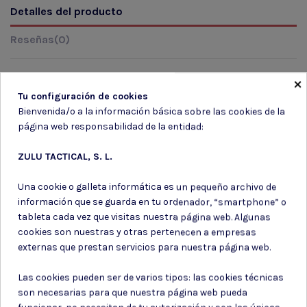
Detalles del producto
Reseñas
(0)
×
Tu configuración de cookies
Marca
Bienvenida/o a la información básica sobre las cookies de la
página web responsabilidad de la entidad:
ZULU TACTICAL, S. L.
Una cookie o galleta informática es un pequeño archivo de
información que se guarda en tu ordenador, “smartphone” o
Suscríbete a nuestro boletín
tableta cada vez que visitas nuestra página web. Algunas
cookies son nuestras y otras pertenecen a empresas
externas que prestan servicios para nuestra página web.
Las cookies pueden ser de varios tipos: las cookies técnicas
Puede darse de baja en cualquier momento. Para ello, consulte nuestra
son necesarias para que nuestra página web pueda
información de contacto en el aviso legal.