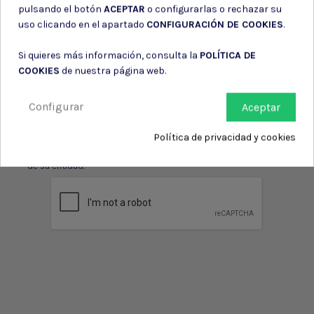
pulsando el botón
ACEPTAR
o configurarlas o rechazar su
Suscríbete a nuestro boletín
uso clicando en el apartado
CONFIGURACIÓN DE COOKIES
.
Si quieres más información, consulta la
POLÍTICA DE
COOKIES
de nuestra página web.
Puede darse de baja en cualquier momento. Para ello, consulte nuestra
Configurar
Aceptar
información de contacto en el aviso legal.
Consiento el uso de mis datos para los fines indicados en la
Política de privacidad y cookies
Política de privacidad
Consiento el uso de mis datos personales para recibir publicidad
de su entidad.