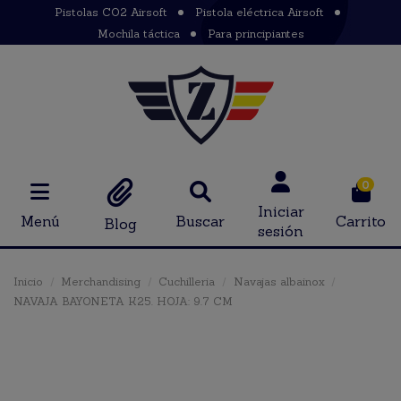
Pistolas CO2 Airsoft
Pistola eléctrica Airsoft
Mochila táctica
Para principiantes
0
Iniciar
Menú
Buscar
Carrito
Blog
sesión
Inicio
Merchandising
Cuchilleria
Navajas albainox
NAVAJA BAYONETA K25. HOJA: 9.7 CM