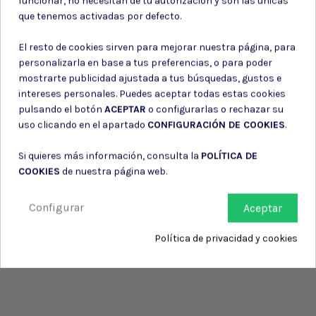
funcionar, no necesitan de tu autorización y son las únicas
Consiento el uso de mis datos para los fines indicados en la
que tenemos activadas por defecto.
Política de privacidad
Consiento el uso de mis datos personales para recibir publicidad
El resto de cookies sirven para mejorar nuestra página, para
de su entidad.
personalizarla en base a tus preferencias, o para poder
mostrarte publicidad ajustada a tus búsquedas, gustos e
intereses personales. Puedes aceptar todas estas cookies
pulsando el botón
ACEPTAR
o configurarlas o rechazar su
uso clicando en el apartado
CONFIGURACIÓN DE COOKIES
.
Si quieres más información, consulta la
POLÍTICA DE
COOKIES
de nuestra página web.
Configurar
Aceptar
Política de privacidad y cookies