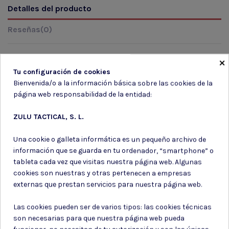
Detalles del producto
Reseñas
(0)
×
Tu configuración de cookies
Marca
Bienvenida/o a la información básica sobre las cookies de la
página web responsabilidad de la entidad:
ZULU TACTICAL, S. L.
Una cookie o galleta informática es un pequeño archivo de
información que se guarda en tu ordenador, “smartphone” o
Suscríbete a nuestro boletín
tableta cada vez que visitas nuestra página web. Algunas
cookies son nuestras y otras pertenecen a empresas
externas que prestan servicios para nuestra página web.
Las cookies pueden ser de varios tipos: las cookies técnicas
Puede darse de baja en cualquier momento. Para ello, consulte nuestra
son necesarias para que nuestra página web pueda
información de contacto en el aviso legal.