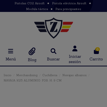
Pistolas CO2 Airsoft
Pistola eléctrica Airsoft
Mochila táctica
Para principiantes
0
Iniciar
Menú
Buscar
Carrito
Blog
sesión
Inicio
Merchandising
Cuchilleria
Navajas albainox
NAVAJA K25 ALUMINIO. FOS. H: 9 CM