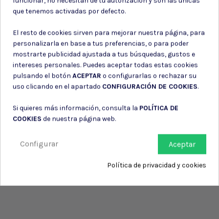
funcionar, no necesitan de tu autorización y son las únicas
Consiento el uso de mis datos para los fines indicados en la
que tenemos activadas por defecto.
Política de privacidad
Consiento el uso de mis datos personales para recibir publicidad
El resto de cookies sirven para mejorar nuestra página, para
de su entidad.
personalizarla en base a tus preferencias, o para poder
mostrarte publicidad ajustada a tus búsquedas, gustos e
intereses personales. Puedes aceptar todas estas cookies
pulsando el botón
ACEPTAR
o configurarlas o rechazar su
uso clicando en el apartado
CONFIGURACIÓN DE COOKIES
.
Si quieres más información, consulta la
POLÍTICA DE
COOKIES
de nuestra página web.
Configurar
Aceptar
Política de privacidad y cookies