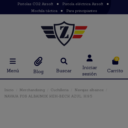
Pistolas CO2 Airsoft
Pistola eléctrica Airsoft
Mochila táctica
Para principiantes
0
Iniciar
Menú
Buscar
Carrito
Blog
sesión
Inicio
Merchandising
Cuchilleria
Navajas albainox
NAVAJA FOS ALBAINOX KEH-BECK AZUL. H:9.5