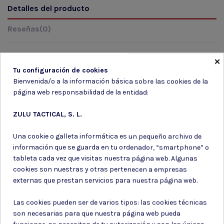
Detalles del producto
Reseñas
(0)
×
Tu configuración de cookies
Marca
Bienvenida/o a la información básica sobre las cookies de la
página web responsabilidad de la entidad:
ZULU TACTICAL, S. L.
Una cookie o galleta informática es un pequeño archivo de
información que se guarda en tu ordenador, “smartphone” o
Suscríbete a nuestro boletín
tableta cada vez que visitas nuestra página web. Algunas
cookies son nuestras y otras pertenecen a empresas
externas que prestan servicios para nuestra página web.
Las cookies pueden ser de varios tipos: las cookies técnicas
Puede darse de baja en cualquier momento. Para ello, consulte nuestra
son necesarias para que nuestra página web pueda
información de contacto en el aviso legal.