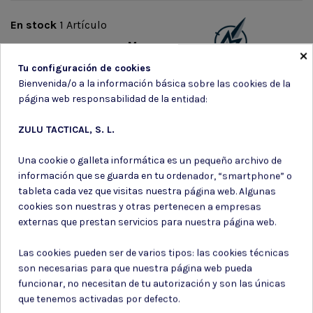
En stock
1 Artículo
Marca
×
Tu configuración de cookies
Bienvenida/o a la información básica sobre las cookies de la
página web responsabilidad de la entidad:
ZULU TACTICAL, S. L.
Suscríbete a nuestro boletín
Una cookie o galleta informática es un pequeño archivo de
información que se guarda en tu ordenador, “smartphone” o
tableta cada vez que visitas nuestra página web. Algunas
cookies son nuestras y otras pertenecen a empresas
externas que prestan servicios para nuestra página web.
Puede darse de baja en cualquier momento. Para ello, consulte nuestra
información de contacto en el aviso legal.
Las cookies pueden ser de varios tipos: las cookies técnicas
son necesarias para que nuestra página web pueda
Consiento el uso de mis datos para los fines indicados en la
Política de privacidad
funcionar, no necesitan de tu autorización y son las únicas
Consiento el uso de mis datos personales para recibir publicidad
que tenemos activadas por defecto.
de su entidad.