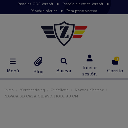
Pistolas CO2 Airsoft
Pistola eléctrica Airsoft
Mochila táctica
Para principiantes
0
Iniciar
Menú
Buscar
Carrito
Blog
sesión
Inicio
Merchandising
Cuchilleria
Navajas albainox
NAVAJA 3D CAZA CIERVO. HOJA: 8.8 CM