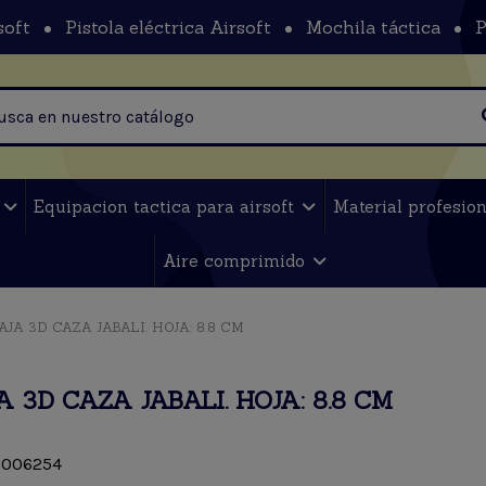
soft
Pistola eléctrica Airsoft
Mochila táctica
P
t
Equipacion tactica para airsoft
Material profesio
Aire comprimido
AJA 3D CAZA JABALI. HOJA: 8.8 CM
 3D CAZA JABALI. HOJA: 8.8 CM
006254