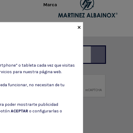
Marca
×
rtphone” o tableta cada vez que visitas
ción de contacto en el aviso legal.
vicios para nuestra página web.
privacidad
eda funcionar, no necesitan de tu
ntidad.
ara poder mostrarte publicidad
 botón
ACEPTAR
o configurarlas o