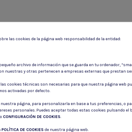
bre las cookies de la página web responsabilidad de la entidad:
 pequeño archivo de información que se guarda en tu ordenador, “sma
Puede darse de baja en cualquier momento. Para ello, consulte nuestra informa
on nuestras y otras pertenecen a empresas externas que prestan ser
Consiento el uso de mis datos para los fines indicados en la
Política de 
: las cookies técnicas son necesarias para que nuestra página web pu
Consiento el uso de mis datos personales para recibir publicidad de su e
mos activadas por defecto.
r nuestra página, para personalizarla en base a tus preferencias, o p
tereses personales. Puedes aceptar todas estas cookies pulsando el
do
CONFIGURACIÓN DE COOKIES
.
a
POLÍTICA DE COOKIES
de nuestra página web.