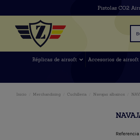
Pistolas CO2 Air
Réplicas de airsoft
Accesorios de airsof
Inicio
Merchandising
Cuchilleria
Navajas albainox
NAV
NAVAJA
Referencia