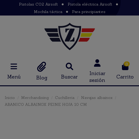
Pistolas CO2 Airsoft
Pistola eléctrica Airsoft
Mochila táctica
Para principiantes
0
Iniciar
Menú
Buscar
Carrito
Blog
sesión
Inicio
Merchandising
Cuchilleria
Navajas albainox
ABANICO ALBAINOX PEINE HOJA 10 CM