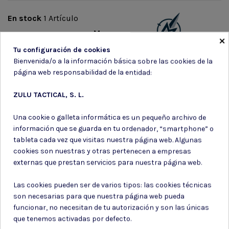
En stock
1 Artículo
Marca
×
Tu configuración de cookies
Bienvenida/o a la información básica sobre las cookies de la
página web responsabilidad de la entidad:
ZULU TACTICAL, S. L.
Suscríbete a nuestro boletín
Una cookie o galleta informática es un pequeño archivo de
información que se guarda en tu ordenador, “smartphone” o
tableta cada vez que visitas nuestra página web. Algunas
cookies son nuestras y otras pertenecen a empresas
externas que prestan servicios para nuestra página web.
Puede darse de baja en cualquier momento. Para ello, consulte nuestra
información de contacto en el aviso legal.
Las cookies pueden ser de varios tipos: las cookies técnicas
son necesarias para que nuestra página web pueda
Consiento el uso de mis datos para los fines indicados en la
Política de privacidad
funcionar, no necesitan de tu autorización y son las únicas
Consiento el uso de mis datos personales para recibir publicidad
que tenemos activadas por defecto.
de su entidad.