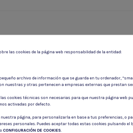
bre las cookies de la página web responsabilidad de la entidad:
 pequeño archivo de información que se guarda en tu ordenador, “sma
on nuestras y otras pertenecen a empresas externas que prestan ser
Puede darse de baja en cualquier momento. Para ello, consulte nuestra informa
: las cookies técnicas son necesarias para que nuestra página web pu
mos activadas por defecto.
Consiento el uso de mis datos para los fines indicados en la
Política de 
Consiento el uso de mis datos personales para recibir publicidad de su e
r nuestra página, para personalizarla en base a tus preferencias, o p
tereses personales. Puedes aceptar todas estas cookies pulsando el
do
CONFIGURACIÓN DE COOKIES
.