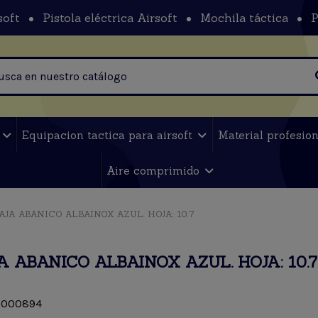
soft
Pistola eléctrica Airsoft
Mochila táctica
P
t
Equipacion tactica para airsoft
Material profesio
Aire comprimido
AJA ABANICO ALBAINOX AZUL. HOJA: 10.7
A ABANICO ALBAINOX AZUL. HOJA: 10.7
000894