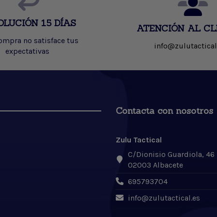
OLUCIÓN 15 DÍAS
ATENCIÓN AL CL
compra no satisface tus
info@zulutactical
expectativas
Contacta con nosotros
Zulu Tactical
C/Dionisio Guardiola, 46
02003 Albacete
695793704
info@zulutactical.es