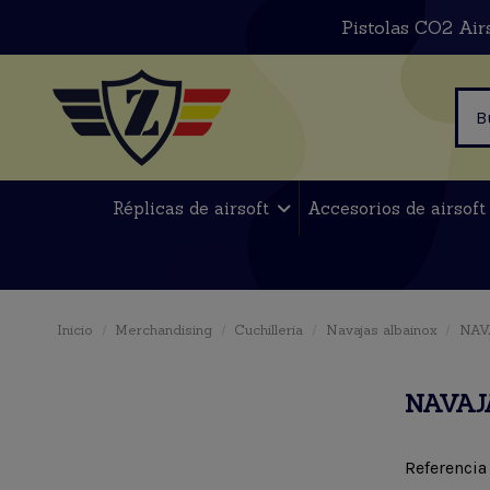
Pistolas CO2 Air
Réplicas de airsoft
Accesorios de airsof
Inicio
Merchandising
Cuchilleria
Navajas albainox
NAV
NAVAJ
Referencia