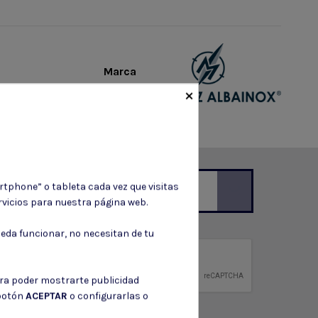
Marca
×
rtphone” o tableta cada vez que visitas
vicios para nuestra página web.
ción de contacto en el aviso legal.
eda funcionar, no necesitan de tu
privacidad
ntidad.
ara poder mostrarte publicidad
 botón
ACEPTAR
o configurarlas o