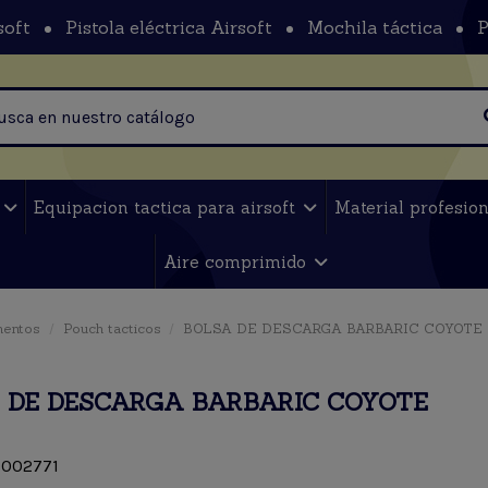
soft
Pistola eléctrica Airsoft
Mochila táctica
P
t
Equipacion tactica para airsoft
Material profesio
Aire comprimido
mentos
Pouch tacticos
BOLSA DE DESCARGA BARBARIC COYOTE
 DE DESCARGA BARBARIC COYOTE
002771