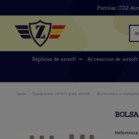
Pistolas CO2 Air
Réplicas de airsoft
Accesorios de airsof
Inicio
Equipacion tactica para airsoft
Accesorios y comple
BOLSA
Referencia