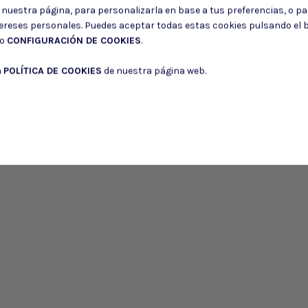
Puede darse de baja en cualquier momento. Para ello, consulte nuestra informa
r nuestra página, para personalizarla en base a tus preferencias, o p
tereses personales. Puedes aceptar todas estas cookies pulsando el
Consiento el uso de mis datos para los fines indicados en la
Política de 
do
CONFIGURACIÓN DE COOKIES
.
Consiento el uso de mis datos personales para recibir publicidad de su e
a
POLÍTICA DE COOKIES
de nuestra página web.