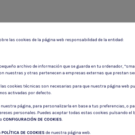
bre las cookies de la página web responsabilidad de la entidad:
 pequeño archivo de información que se guarda en tu ordenador, “sma
Puede darse de baja en cualquier momento. Para ello, consulte nuestra informa
on nuestras y otras pertenecen a empresas externas que prestan ser
Consiento el uso de mis datos para los fines indicados en la
Política de 
: las cookies técnicas son necesarias para que nuestra página web pu
Consiento el uso de mis datos personales para recibir publicidad de su e
mos activadas por defecto.
r nuestra página, para personalizarla en base a tus preferencias, o p
tereses personales. Puedes aceptar todas estas cookies pulsando el
do
CONFIGURACIÓN DE COOKIES
.
a
POLÍTICA DE COOKIES
de nuestra página web.