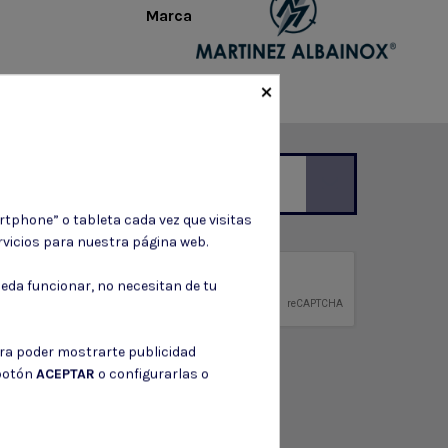
Marca
×
rtphone” o tableta cada vez que visitas
ción de contacto en el aviso legal.
vicios para nuestra página web.
privacidad
eda funcionar, no necesitan de tu
ntidad.
ara poder mostrarte publicidad
 botón
ACEPTAR
o configurarlas o