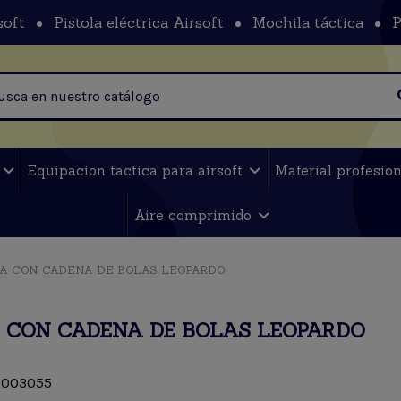
soft
Pistola eléctrica Airsoft
Mochila táctica
P
t
Equipacion tactica para airsoft
Material profesio
Aire comprimido
A CON CADENA DE BOLAS LEOPARDO
 CON CADENA DE BOLAS LEOPARDO
003055