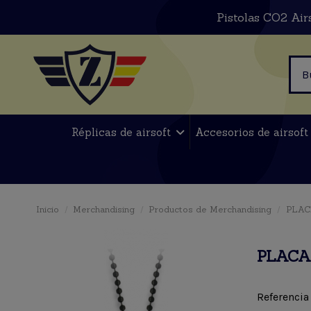
Pistolas CO2 Air
Réplicas de airsoft
Accesorios de airsof
Inicio
Merchandising
Productos de Merchandising
PLAC
PLACA
Referencia