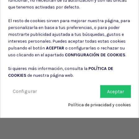
funcionar, no necesitan de tu autorización y son las únicas
Consiento el uso de mis datos para los fines indicados en la
que tenemos activadas por defecto.
Política de privacidad
Consiento el uso de mis datos personales para recibir publicidad
El resto de cookies sirven para mejorar nuestra página, para
de su entidad.
personalizarla en base a tus preferencias, o para poder
mostrarte publicidad ajustada a tus búsquedas, gustos e
intereses personales. Puedes aceptar todas estas cookies
pulsando el botón
ACEPTAR
o configurarlas o rechazar su
uso clicando en el apartado
CONFIGURACIÓN DE COOKIES
.
Si quieres más información, consulta la
POLÍTICA DE
COOKIES
de nuestra página web.
Configurar
Aceptar
Política de privacidad y cookies