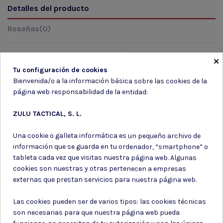
Detalles del producto
Reseñas
(0)
×
Tu configuración de cookies
Marca
Bienvenida/o a la información básica sobre las cookies de la
página web responsabilidad de la entidad:
ZULU TACTICAL, S. L.
Una cookie o galleta informática es un pequeño archivo de
información que se guarda en tu ordenador, “smartphone” o
Suscríbete a nuestro boletín
tableta cada vez que visitas nuestra página web. Algunas
cookies son nuestras y otras pertenecen a empresas
externas que prestan servicios para nuestra página web.
Las cookies pueden ser de varios tipos: las cookies técnicas
Puede darse de baja en cualquier momento. Para ello, consulte nuestra
son necesarias para que nuestra página web pueda
información de contacto en el aviso legal.