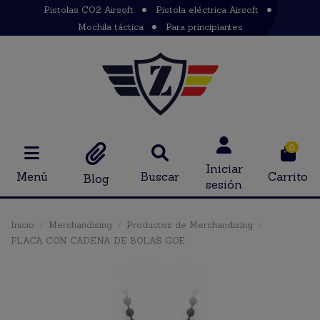
Pistolas CO2 Airsoft
Pistola eléctrica Airsoft
Mochila táctica
Para principiantes
0
Iniciar
Menú
Buscar
Carrito
Blog
sesión
Inicio
Merchandising
Productos de Merchandising
PLACA CON CADENA DE BOLAS GOE