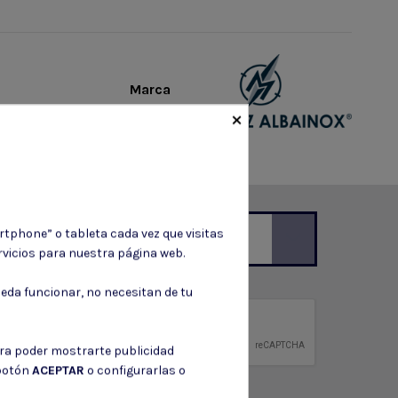
Marca
×
rtphone” o tableta cada vez que visitas
vicios para nuestra página web.
ción de contacto en el aviso legal.
eda funcionar, no necesitan de tu
privacidad
ntidad.
ara poder mostrarte publicidad
 botón
ACEPTAR
o configurarlas o