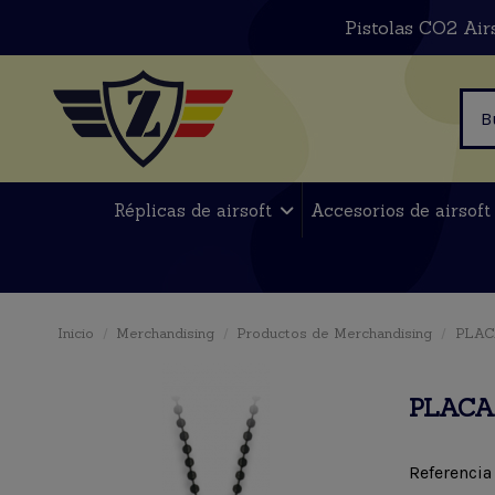
Pistolas CO2 Air
Réplicas de airsoft
Accesorios de airsof
Inicio
Merchandising
Productos de Merchandising
PLAC
PLACA
Referencia