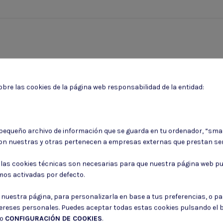
bre las cookies de la página web responsabilidad de la entidad:
 pequeño archivo de información que se guarda en tu ordenador, “sma
on nuestras y otras pertenecen a empresas externas que prestan ser
Puede darse de baja en cualquier momento. Para ello, consulte nuestra informa
: las cookies técnicas son necesarias para que nuestra página web pu
mos activadas por defecto.
Consiento el uso de mis datos para los fines indicados en la
Política de 
Consiento el uso de mis datos personales para recibir publicidad de su e
r nuestra página, para personalizarla en base a tus preferencias, o p
tereses personales. Puedes aceptar todas estas cookies pulsando el
do
CONFIGURACIÓN DE COOKIES
.