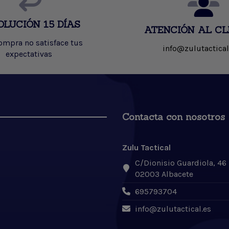
OLUCIÓN 15 DÍAS
ATENCIÓN AL CL
compra no satisface tus
info@zulutactical
expectativas
Contacta con nosotros
Zulu Tactical
C/Dionisio Guardiola, 46
02003 Albacete
695793704
info@zulutactical.es