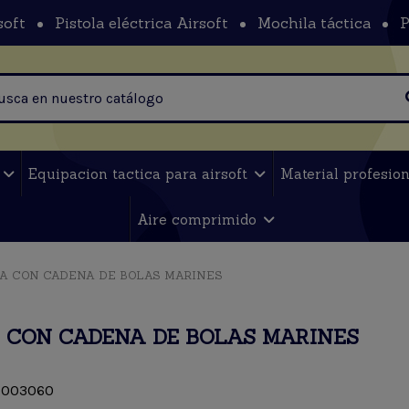
soft
Pistola eléctrica Airsoft
Mochila táctica
P
t
Equipacion tactica para airsoft
Material profesio
Aire comprimido
A CON CADENA DE BOLAS MARINES
 CON CADENA DE BOLAS MARINES
003060