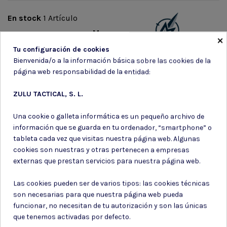
En stock
1 Artículo
Marca
×
Tu configuración de cookies
Bienvenida/o a la información básica sobre las cookies de la
página web responsabilidad de la entidad:
ZULU TACTICAL, S. L.
Suscríbete a nuestro boletín
Una cookie o galleta informática es un pequeño archivo de
información que se guarda en tu ordenador, “smartphone” o
tableta cada vez que visitas nuestra página web. Algunas
cookies son nuestras y otras pertenecen a empresas
externas que prestan servicios para nuestra página web.
Puede darse de baja en cualquier momento. Para ello, consulte nuestra
información de contacto en el aviso legal.
Las cookies pueden ser de varios tipos: las cookies técnicas
son necesarias para que nuestra página web pueda
Consiento el uso de mis datos para los fines indicados en la
Política de privacidad
funcionar, no necesitan de tu autorización y son las únicas
Consiento el uso de mis datos personales para recibir publicidad
que tenemos activadas por defecto.
de su entidad.