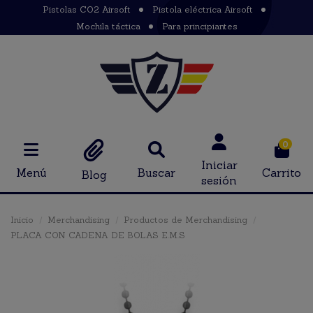
Pistolas CO2 Airsoft
Pistola eléctrica Airsoft
Mochila táctica
Para principiantes
0
Iniciar
Menú
Buscar
Carrito
Blog
sesión
Inicio
Merchandising
Productos de Merchandising
PLACA CON CADENA DE BOLAS E.M.S