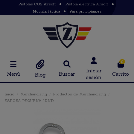
Pistolas CO2 Airsoft
Pistola eléctrica Airsoft
Mochila táctica
Para principiantes
0
Iniciar
Menú
Buscar
Carrito
Blog
sesión
Inicio
Merchandising
Productos de Merchandising
ESPOSA PEQUEÑA 1UND