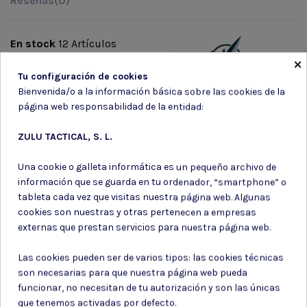
Reseñas
(0)
En stock
12 Artículos
×
Marca
Tu configuración de cookies
Bienvenida/o a la información básica sobre las cookies de la
página web responsabilidad de la entidad:
ZULU TACTICAL, S. L.
Una cookie o galleta informática es un pequeño archivo de
Suscríbete a nuestro boletín
información que se guarda en tu ordenador, “smartphone” o
tableta cada vez que visitas nuestra página web. Algunas
cookies son nuestras y otras pertenecen a empresas
externas que prestan servicios para nuestra página web.
Puede darse de baja en cualquier momento. Para ello, consulte nuestra
Las cookies pueden ser de varios tipos: las cookies técnicas
información de contacto en el aviso legal.
son necesarias para que nuestra página web pueda
Consiento el uso de mis datos para los fines indicados en la
funcionar, no necesitan de tu autorización y son las únicas
Política de privacidad
que tenemos activadas por defecto.