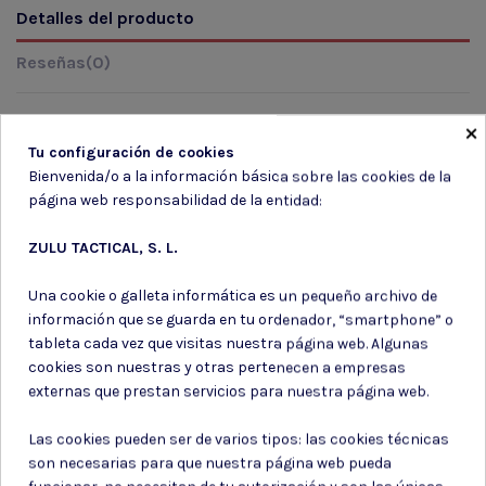
Detalles del producto
Reseñas
(0)
×
Tu configuración de cookies
Marca
Bienvenida/o a la información básica sobre las cookies de la
página web responsabilidad de la entidad:
ZULU TACTICAL, S. L.
Una cookie o galleta informática es un pequeño archivo de
información que se guarda en tu ordenador, “smartphone” o
Suscríbete a nuestro boletín
tableta cada vez que visitas nuestra página web. Algunas
cookies son nuestras y otras pertenecen a empresas
externas que prestan servicios para nuestra página web.
Las cookies pueden ser de varios tipos: las cookies técnicas
Puede darse de baja en cualquier momento. Para ello, consulte nuestra
son necesarias para que nuestra página web pueda
información de contacto en el aviso legal.