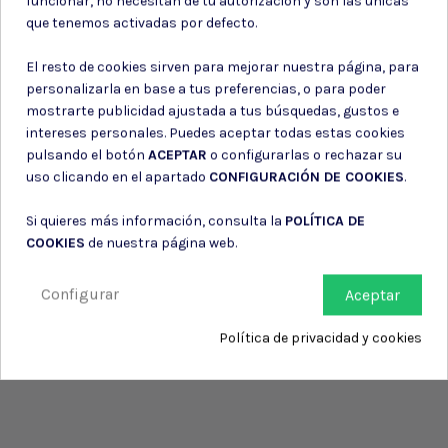
funcionar, no necesitan de tu autorización y son las únicas
Consiento el uso de mis datos para los fines indicados en la
que tenemos activadas por defecto.
Política de privacidad
Consiento el uso de mis datos personales para recibir publicidad
El resto de cookies sirven para mejorar nuestra página, para
de su entidad.
personalizarla en base a tus preferencias, o para poder
mostrarte publicidad ajustada a tus búsquedas, gustos e
intereses personales. Puedes aceptar todas estas cookies
pulsando el botón
ACEPTAR
o configurarlas o rechazar su
uso clicando en el apartado
CONFIGURACIÓN DE COOKIES
.
Si quieres más información, consulta la
POLÍTICA DE
COOKIES
de nuestra página web.
Configurar
Aceptar
Política de privacidad y cookies