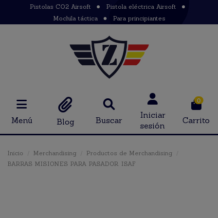
Pistolas CO2 Airsoft
Pistola eléctrica Airsoft
Mochila táctica
Para principiantes
0
Iniciar
Menú
Buscar
Carrito
Blog
sesión
Inicio
Merchandising
Productos de Merchandising
BARRAS MISIONES PARA PASADOR. ISAF