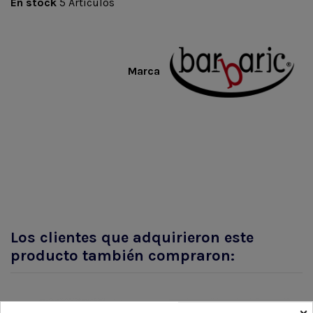
En stock
5 Artículos
Marca
Los clientes que adquirieron este
producto también compraron:
×