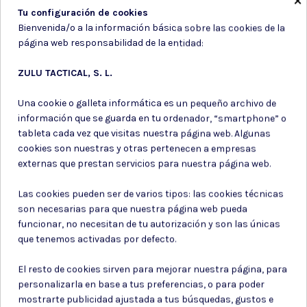
Tu configuración de cookies
Bienvenida/o a la información básica sobre las cookies de la
página web responsabilidad de la entidad:
ZULU TACTICAL, S. L.
Una cookie o galleta informática es un pequeño archivo de
información que se guarda en tu ordenador, “smartphone” o
tableta cada vez que visitas nuestra página web. Algunas
cookies son nuestras y otras pertenecen a empresas
Spray de defensa
Spray de defensa
externas que prestan servicios para nuestra página web.
SPRAY PIMIENTA DEFENSA
SPRAY DEFENSA PERSONAL
Las cookies pueden ser de varios tipos: las cookies técnicas
PERSONAL 36ML DEFENDER
SONORO 110DB
son necesarias para que nuestra página web pueda
funcionar, no necesitan de tu autorización y son las únicas
14,50 €
15,75 €
que tenemos activadas por defecto.
El resto de cookies sirven para mejorar nuestra página, para
personalizarla en base a tus preferencias, o para poder
mostrarte publicidad ajustada a tus búsquedas, gustos e