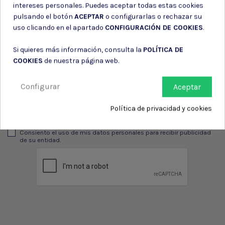
intereses personales. Puedes aceptar todas estas cookies
pulsando el botón
ACEPTAR
o configurarlas o rechazar su
uso clicando en el apartado
CONFIGURACIÓN DE COOKIES
.
Suscríbete a nuestro boletín
Si quieres más información, consulta la
POLÍTICA DE
COOKIES
de nuestra página web.
Configurar
Aceptar
Puede darse de baja en cualquier momento. Para ello, consulte nuestra
información de contacto en el aviso legal.
Política de privacidad y cookies
Consiento el uso de mis datos para los fines indicados en la
Política de privacidad
Consiento el uso de mis datos personales para recibir publicidad
de su entidad.