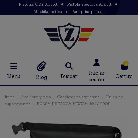
Pistolas CO2 Airsoft
Pistola eléctrica Airsoft
Mochila táctica
Para principiantes
0
Iniciar
Menú
Buscar
Carrito
Blog
sesión
Inicio
Aire libre y ocio
Condiciones extremas
Utiles de
supervivencia
BOLSA ESTANCA NEGRA. 10 LITROS