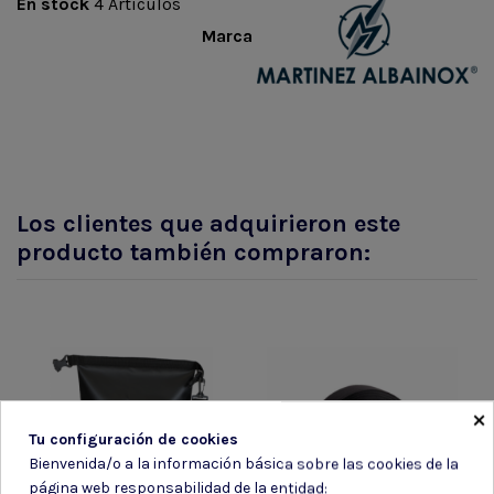
En stock
4 Artículos
Marca
Los clientes que adquirieron este
producto también compraron:
×
Tu configuración de cookies
Bienvenida/o a la información básica sobre las cookies de la
página web responsabilidad de la entidad: