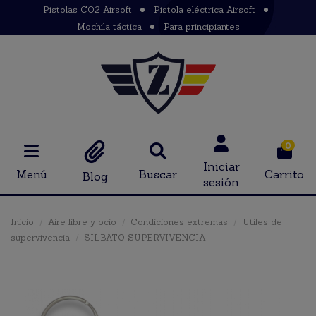
Pistolas CO2 Airsoft
Pistola eléctrica Airsoft
Mochila táctica
Para principiantes
0
Iniciar
Menú
Buscar
Carrito
Blog
sesión
Inicio
Aire libre y ocio
Condiciones extremas
Utiles de
supervivencia
SILBATO SUPERVIVENCIA