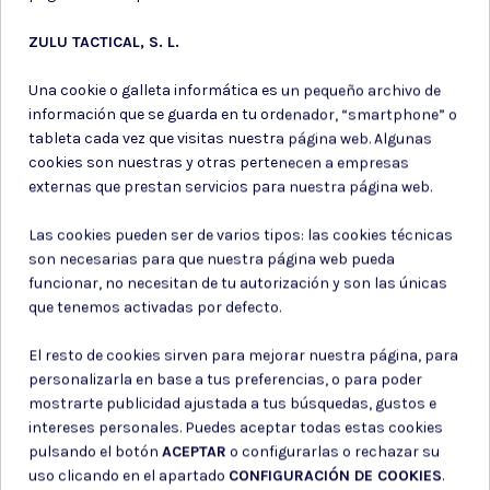
ZULU TACTICAL, S. L.
Una cookie o galleta informática es un pequeño archivo de
Utiles de
Utiles de
supervivencia
supervivencia
información que se guarda en tu ordenador, “smartphone” o
tableta cada vez que visitas nuestra página web. Algunas
BOLSA ESTANCA NEGRA. 10
CINTA AISLANTE NEGRA 20
cookies son nuestras y otras pertenecen a empresas
LITROS
METROS
externas que prestan servicios para nuestra página web.
11,55 €
1,90 €
Las cookies pueden ser de varios tipos: las cookies técnicas
son necesarias para que nuestra página web pueda
funcionar, no necesitan de tu autorización y son las únicas
que tenemos activadas por defecto.
El resto de cookies sirven para mejorar nuestra página, para
personalizarla en base a tus preferencias, o para poder
mostrarte publicidad ajustada a tus búsquedas, gustos e
Suscríbete a nuestro boletín
intereses personales. Puedes aceptar todas estas cookies
pulsando el botón
ACEPTAR
o configurarlas o rechazar su
uso clicando en el apartado
CONFIGURACIÓN DE COOKIES
.