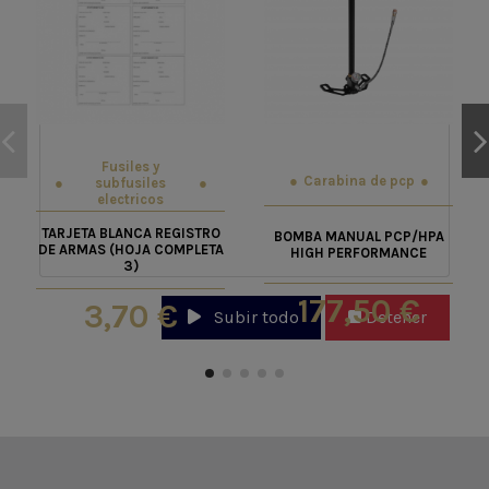
Fusiles y
Carabina de pcp
subfusiles
electricos
TARJETA BLANCA REGISTRO
BOMBA MANUAL PCP/HPA
DE ARMAS (HOJA COMPLETA
HIGH PERFORMANCE
3)
177,50 €
3,70 €
Subir todo
Detener