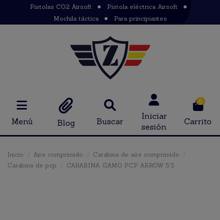
Pistolas CO2 Airsoft
Pistola eléctrica Airsoft
Mochila táctica
Para principiantes
0
Iniciar
Menú
Buscar
Carrito
Blog
sesión
Inicio
Aire comprimido
Carabina de aire comprimido
Carabina de pcp
CARABINA GAMO PCP ARROW 5.5