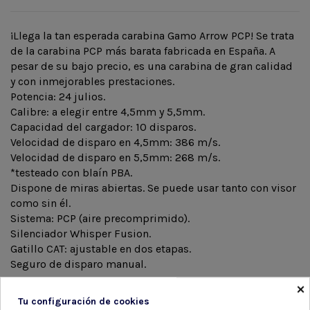
¡Llega la tan esperada carabina Gamo Arrow PCP! Se trata
de la carabina PCP más barata fabricada en España. A
pesar de su bajo precio, es una carabina de gran calidad
y con inmejorables prestaciones.
Potencia: 24 julios.
Calibre: a elegir entre 4,5mm y 5,5mm.
Capacidad del cargador: 10 disparos.
Velocidad de disparo en 4,5mm: 386 m/s.
Velocidad de disparo en 5,5mm: 268 m/s.
*testeado con blaín PBA.
Dispone de miras abiertas. Se puede usar tanto con visor
como sin él.
Sistema: PCP (aire precomprimido).
Silenciador Whisper Fusion.
Gatillo CAT: ajustable en dos etapas.
Seguro de disparo manual.
×
Tu configuración de cookies