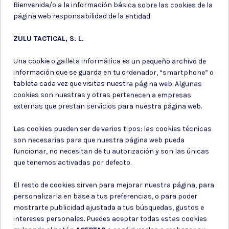
Bienvenida/o a la información básica sobre las cookies de la
página web responsabilidad de la entidad:
Subir DNI
ZULU TACTICAL, S. L.
Una cookie o galleta informática es un pequeño archivo de
información que se guarda en tu ordenador, “smartphone” o
Para tramitar tu compra, es
tableta cada vez que visitas nuestra página web. Algunas
obligatorio subir una foto de tu DNI.
cookies son nuestras y otras pertenecen a empresas
Esto nos permite verificar que eres
externas que prestan servicios para nuestra página web.
mayor de edad y cumplir con la
normativa vigente. Asegúrate de que
Las cookies pueden ser de varios tipos: las cookies técnicas
la imagen sea clara y legible. Tus
son necesarias para que nuestra página web pueda
datos serán tratados con la máxima
funcionar, no necesitan de tu autorización y son las únicas
seguridad.
que tenemos activadas por defecto.
Arrastre y suelte archivos aquí.
El resto de cookies sirven para mejorar nuestra página, para
Tamaño máximo de archivo: 5120KB
personalizarla en base a tus preferencias, o para poder
Extensión permitida:
mostrarte publicidad ajustada a tus búsquedas, gustos e
png,jpg,jpeg,pdf
intereses personales. Puedes aceptar todas estas cookies