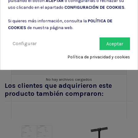
pulsando el botón
ACEPTAR
o configurarlas o rechazar su
uso clicando en el apartado
CONFIGURACIÓN DE COOKIES
.
Subir archivo
Si quieres más información, consulta la
POLÍTICA DE
COOKIES
de nuestra página web.
Configurar
Aceptar
Política de privacidad y cookies
Lista de archivos
No hay archivos cargados
Los clientes que adquirieron este
producto también compraron: