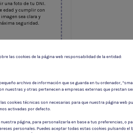
r una foto de tu DNI.
de edad y cumplir con
 imagen sea clara y
 máxima seguridad.
uí.
bre las cookies de la página web responsabilidad de la entidad:
5120KB
jpeg,pdf
 pequeño archivo de información que se guarda en tu ordenador, “sma
on nuestras y otras pertenecen a empresas externas que prestan ser
: las cookies técnicas son necesarias para que nuestra página web pu
mos activadas por defecto.
r nuestra página, para personalizarla en base a tus preferencias, o p
tereses personales. Puedes aceptar todas estas cookies pulsando el