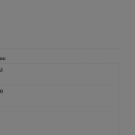
os:
)
3)