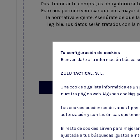
Para tramitar tu compra, es obligatorio subi
Esto nos permite verificar que eres mayor 
la normativa vigente. Asegúrate de que la
legible. Tus datos serán tratados con la
Tu configuración de cookies
Arrastre y suelte archivos aq
Bienvenida/o a la información básica so
Tamaño máximo de archivo: 
Extensión permitida: png,jpg,
ZULU TACTICAL, S. L.
Una cookie o galleta informática es un
Subir archivo
nuestra página web. Algunas cookies s
Las cookies pueden ser de varios tipos
autorización y son las únicas que tene
El resto de cookies sirven para mejora
ajustada a tus búsquedas, gustos e in