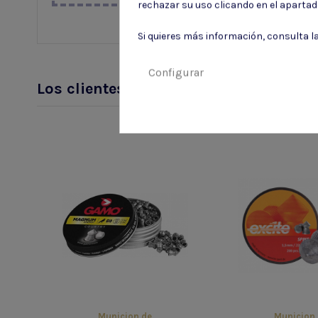
rechazar su uso clicando en el aparta
Si quieres más información, consulta l
Configurar
Los clientes que adquirieron este p
Municion de
Municion