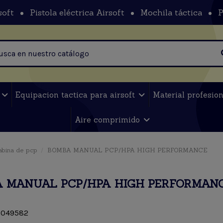
soft
Pistola eléctrica Airsoft
Mochila táctica
P
t
Equipacion tactica para airsoft
Material profesio
Aire comprimido
abina de pcp
BOMBA MANUAL PCP/HPA HIGH PERFORMANCE
 MANUAL PCP/HPA HIGH PERFORMAN
049582