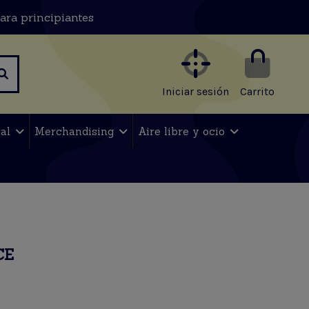
ara principiantes
Iniciar sesión
Carrito
nal
Merchandising
Aire libre y ocio
CE