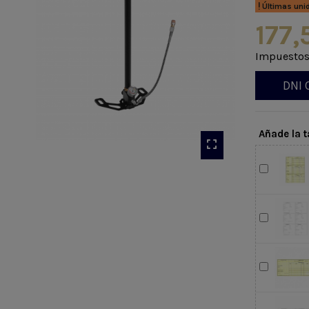
Últimas uni
177,
Impuestos
DNI 
Añade la t