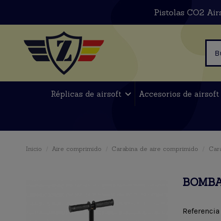
Pistolas CO2 Air
Réplicas de airsoft
Accesorios de airsof
Inicio
Aire comprimido
Carabina de aire comprimido
Car
BOMBA
Referencia