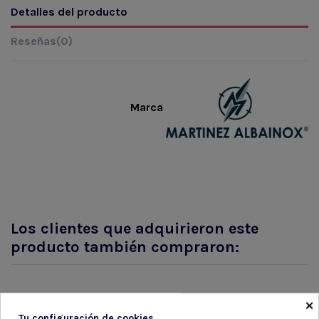
Detalles del producto
Reseñas
(0)
Marca
Los clientes que adquirieron este
producto también compraron:
×
Tu configuración de cookies