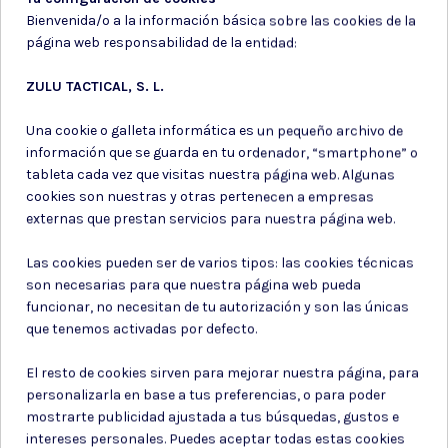
Bienvenida/o a la información básica sobre las cookies de la
página web responsabilidad de la entidad:
ZULU TACTICAL, S. L.
Una cookie o galleta informática es un pequeño archivo de
información que se guarda en tu ordenador, “smartphone” o
tableta cada vez que visitas nuestra página web. Algunas
cookies son nuestras y otras pertenecen a empresas
Utiles de
Spray de defensa
externas que prestan servicios para nuestra página web.
supervivencia
PASTILLAS
ALARMA DEFENSA PERSONAL
Las cookies pueden ser de varios tipos: las cookies técnicas
POTABILIZADORAS 50
SONORA
son necesarias para que nuestra página web pueda
PASTILLAS
funcionar, no necesitan de tu autorización y son las únicas
6,95 €
7,90 €
que tenemos activadas por defecto.
El resto de cookies sirven para mejorar nuestra página, para
personalizarla en base a tus preferencias, o para poder
mostrarte publicidad ajustada a tus búsquedas, gustos e
intereses personales. Puedes aceptar todas estas cookies