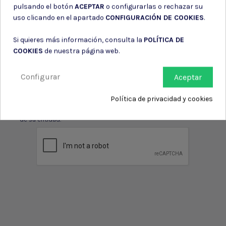
pulsando el botón
ACEPTAR
o configurarlas o rechazar su
Suscríbete a nuestro boletín
uso clicando en el apartado
CONFIGURACIÓN DE COOKIES
.
Si quieres más información, consulta la
POLÍTICA DE
COOKIES
de nuestra página web.
Puede darse de baja en cualquier momento. Para ello, consulte nuestra
Configurar
Aceptar
información de contacto en el aviso legal.
Consiento el uso de mis datos para los fines indicados en la
Política de privacidad y cookies
Política de privacidad
Consiento el uso de mis datos personales para recibir publicidad
de su entidad.