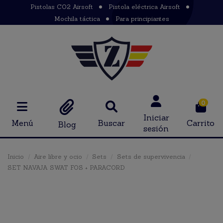
Pistolas CO2 Airsoft
Pistola eléctrica Airsoft
Mochila táctica
Para principiantes
0
Iniciar
Menú
Buscar
Carrito
Blog
sesión
Inicio
Aire libre y ocio
Sets
Sets de supervivencia
SET NAVAJA SWAT FOS + PARACORD