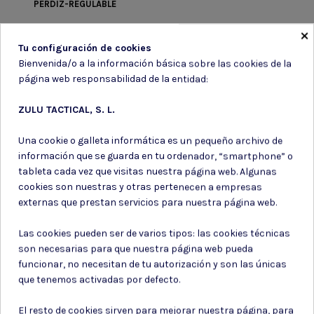
PERDIZ-REGULABLE
×
11,40 €
Tu configuración de cookies
Bienvenida/o a la información básica sobre las cookies de la
página web responsabilidad de la entidad:
ZULU TACTICAL, S. L.
Suscríbete a nuestro boletín
Una cookie o galleta informática es un pequeño archivo de
información que se guarda en tu ordenador, “smartphone” o
tableta cada vez que visitas nuestra página web. Algunas
cookies son nuestras y otras pertenecen a empresas
Puede darse de baja en cualquier momento. Para ello, consulte nuestra
externas que prestan servicios para nuestra página web.
información de contacto en el aviso legal.
Consiento el uso de mis datos para los fines indicados en la
Las cookies pueden ser de varios tipos: las cookies técnicas
Política de privacidad
son necesarias para que nuestra página web pueda
Consiento el uso de mis datos personales para recibir publicidad
funcionar, no necesitan de tu autorización y son las únicas
de su entidad.
que tenemos activadas por defecto.
El resto de cookies sirven para mejorar nuestra página, para