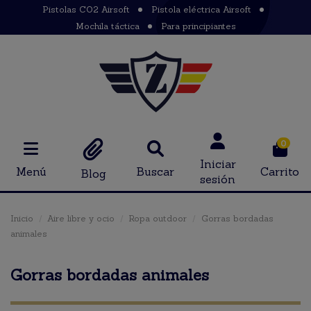
Pistolas CO2 Airsoft
Pistola eléctrica Airsoft
Mochila táctica
Para principiantes
0
Iniciar
Menú
Buscar
Carrito
Blog
sesión
Inicio
Aire libre y ocio
Ropa outdoor
Gorras bordadas
animales
Gorras bordadas animales