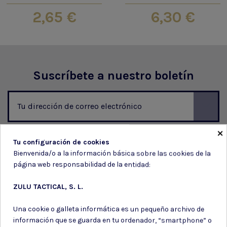
2,65 €
6,30 €
Suscríbete a nuestro boletín
×
Puede darse de baja en cualquier momento. Para ello, consulte nuestra
información de contacto en el aviso legal.
Tu configuración de cookies
Consiento el uso de mis datos para los fines indicados en la
Bienvenida/o a la información básica sobre las cookies de la
Política de privacidad
página web responsabilidad de la entidad:
Consiento el uso de mis datos personales para recibir publicidad
de su entidad.
ZULU TACTICAL, S. L.
Una cookie o galleta informática es un pequeño archivo de
información que se guarda en tu ordenador, “smartphone” o