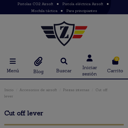
Pistolas CO2 Airsoft
Pistola eléctrica Airsoft
Mochila táctica
Para principiantes
0
Iniciar
Menú
Buscar
Carrito
Blog
sesión
Inicio
Accesorios de airsoft
Piezas internas
Cut off
lever
Cut off lever