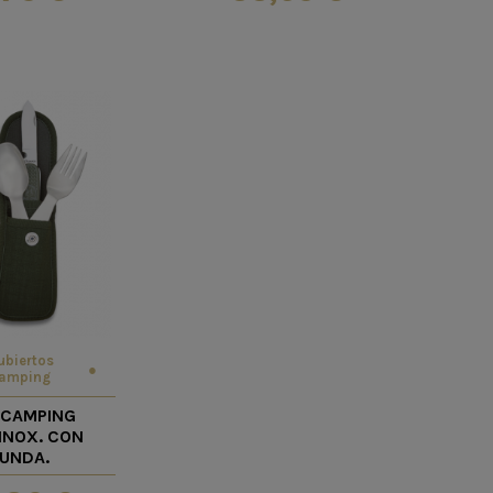
ubiertos
amping
 CAMPING
INOX. CON
FUNDA.