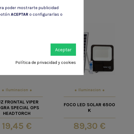
ara poder mostrarte publicidad
 botón
ACEPTAR
o configurarlas o
Aceptar
Política de privacidad y cookies
Iluminacion
Iluminacion
UZ FRONTAL VIPER
FOCO LED SOLAR 6500
GRA SPECIAL OPS
K
HEADTORCH
19,45 €
89,30 €