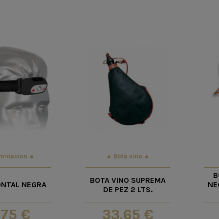
uminacion
Bota vino
B
BOTA VINO SUPREMA
ONTAL NEGRA
NE
DE PEZ 2 LTS.
,75 €
33,65 €