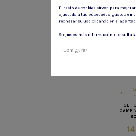
El resto de cookies sirven para mejora
ajustada a tus búsquedas, gustos e in
rechazar su uso clicando en el aparta
Si quieres más información, consulta l
Configurar
C
c
SET 
CAMPIN
B
14