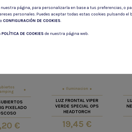
r nuestra página, para personalizarla en base a tus preferencias, o p
tereses personales. Puedes aceptar todas estas cookies pulsando el
do
CONFIGURACIÓN DE COOKIES
.
a
POLÍTICA DE COOKIES
de nuestra página web.
ubiertos
Iluminacion
amping
LUZ FRONTAL VIPER
L
CUBIERTOS
VERDE SPECIAL OPS
NE
G PIXELADO
HEADTORCH
OSCOSO
19,45 €
,20 €