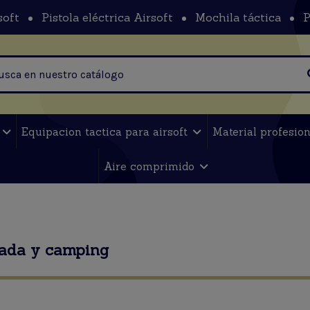
soft
Pistola eléctrica Airsoft
Mochila táctica
P
t
Equipacion tactica para airsoft
Material profesio
Aire comprimido
da y camping