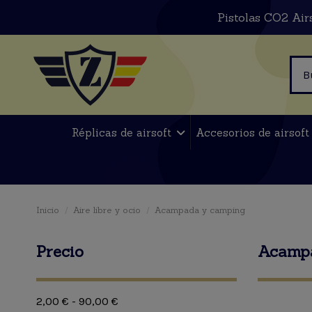
Pistolas CO2 Air
Réplicas de airsoft
Accesorios de airsof
Inicio
Aire libre y ocio
Acampada y camping
Precio
Acampa
2,00 € - 90,00 €