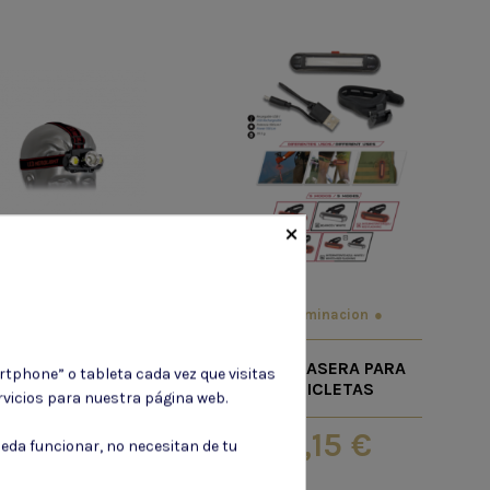
×
Iluminacion
Iluminacion
Z FRONTAL CABEZA
LUZ TRASERA PARA
rtphone” o tableta cada vez que visitas
GRIS
BICICLETAS
vicios para nuestra página web.
17,35 €
8,15 €
eda funcionar, no necesitan de tu