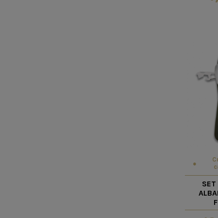
C
c
SET
ALBA