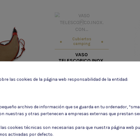
Cubiertos
camping
VASO
TELESCOPICO.INOX.
CON FUNDA. 5.5 CM
9,25 €
bre las cookies de la página web responsabilidad de la entidad:
ota vino
RVA SERRAJE 1
LU
 pequeño archivo de información que se guarda en tu ordenador, “sma
LITRO
on nuestras y otras pertenecen a empresas externas que prestan ser
,70 €
: las cookies técnicas son necesarias para que nuestra página web pu
mos activadas por defecto.