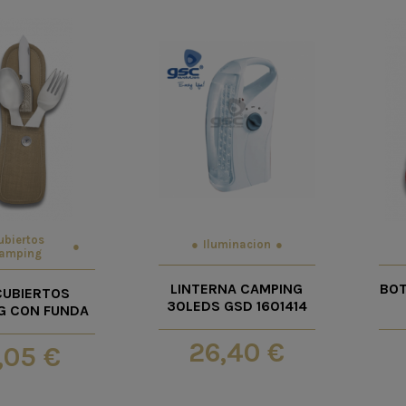
ubiertos
Iluminacion
amping
LINTERNA CAMPING
BOT
CUBIERTOS
30LEDS GSD 1601414
G CON FUNDA
26,40 €
,05 €