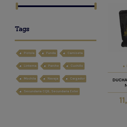
Tags
Pistola
Funda
Camiseta
Linterna
Parche
Cuchillo
Mochila
Navaja
Cargador
DUCHA
Secundaria CQB, Secundaria Exter
11