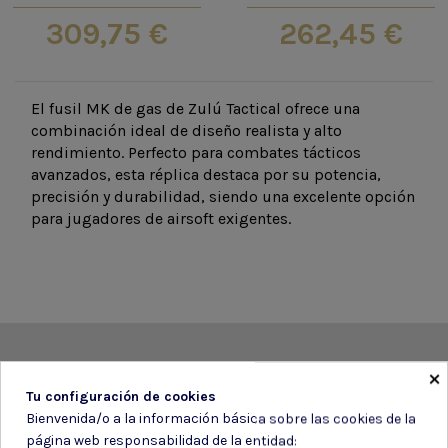
309,75 €
262,45 €
El fusil MK de gas de Zulú Tactical ofrece una
combinación ideal de diseño realista y alto
rendimiento. Perfecto para combates tácticos
avanzados, esta réplica destaca por su potencia,
precisión y durabilidad, siendo una excelente opción
para jugadores de airsoft exigentes.
×
Suscríbete a nuestro boletín
Tu configuración de cookies
Bienvenida/o a la información básica sobre las cookies de la
página web responsabilidad de la entidad: