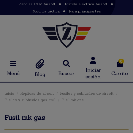
Pistolas CO2 Airsoft
Pistola eléctrica Airsoft
Mochila táctica
Para principiantes
0
Iniciar
Menú
Buscar
Carrito
Blog
sesión
Inicio
Replicas de airsoft
Fusiles y subfusiles de airsoft
Fusiles y subfusiles gas-co2
Fusil mk gas
Fusil mk gas