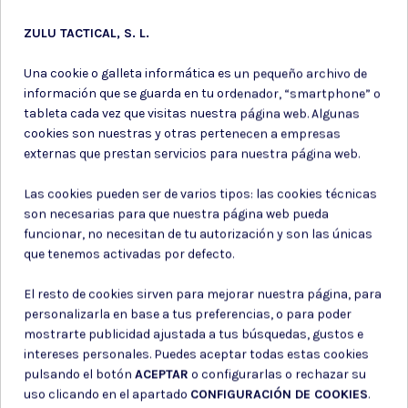
ZULU TACTICAL, S. L.
Puede darse de baja en cualquier momento. Para ello, consulte nuestra
información de contacto en el aviso legal.
Una cookie o galleta informática es un pequeño archivo de
Consiento el uso de mis datos para los fines indicados en la
Política de privacidad
información que se guarda en tu ordenador, “smartphone” o
Consiento el uso de mis datos personales para recibir publicidad
tableta cada vez que visitas nuestra página web. Algunas
de su entidad.
cookies son nuestras y otras pertenecen a empresas
externas que prestan servicios para nuestra página web.
Las cookies pueden ser de varios tipos: las cookies técnicas
son necesarias para que nuestra página web pueda
funcionar, no necesitan de tu autorización y son las únicas
que tenemos activadas por defecto.
El resto de cookies sirven para mejorar nuestra página, para
personalizarla en base a tus preferencias, o para poder
mostrarte publicidad ajustada a tus búsquedas, gustos e
intereses personales. Puedes aceptar todas estas cookies
pulsando el botón
ACEPTAR
o configurarlas o rechazar su
uso clicando en el apartado
CONFIGURACIÓN DE COOKIES
.