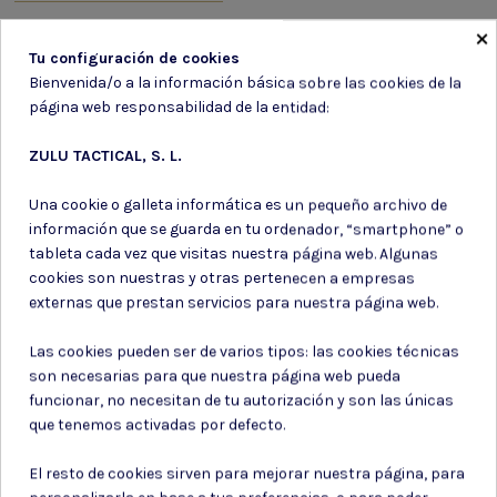
12,65 €
×
Tu configuración de cookies
Bienvenida/o a la información básica sobre las cookies de la
página web responsabilidad de la entidad:
Suscríbete a nuestro boletín
ZULU TACTICAL, S. L.
Una cookie o galleta informática es un pequeño archivo de
información que se guarda en tu ordenador, “smartphone” o
tableta cada vez que visitas nuestra página web. Algunas
Puede darse de baja en cualquier momento. Para ello, consulte nuestra
cookies son nuestras y otras pertenecen a empresas
información de contacto en el aviso legal.
externas que prestan servicios para nuestra página web.
Consiento el uso de mis datos para los fines indicados en la
Política de privacidad
Las cookies pueden ser de varios tipos: las cookies técnicas
Consiento el uso de mis datos personales para recibir publicidad
son necesarias para que nuestra página web pueda
de su entidad.
funcionar, no necesitan de tu autorización y son las únicas
que tenemos activadas por defecto.
El resto de cookies sirven para mejorar nuestra página, para