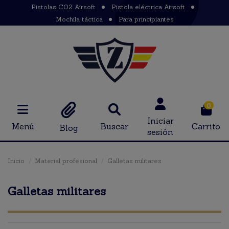
Pistolas CO2 Airsoft
Pistola eléctrica Airsoft
Mochila táctica
Para principiantes
0
Iniciar
Menú
Buscar
Carrito
Blog
sesión
Inicio
Material profesional
Galletas militares
Galletas militares