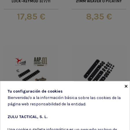
LOCK¬KEYMOD 3/7/11
21MM WEAVER O PICATINY
17,85 €
8,35 €
×
Tu configuración de cookies
Bienvenida/o a la información básica sobre las cookies de la
página web responsabilidad de la entidad:
Railes
Railes
ZULU TACTICAL, S. L.
Una cookie o galleta informática es un pequeño archivo de