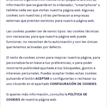
SET RAILES AAP01 ACTION
JUEGO DE 4 RIELES DE
ARMY
POLIMERO 20MM NEGRO
información que se guarda en tu ordenador, “smartphone” o
tableta cada vez que visitas nuestra página web. Algunas
10,50 €
8,95 €
cookies son nuestras y otras pertenecen a empresas
externas que prestan servicios para nuestra página web.
Las cookies pueden ser de varios tipos: las cookies técnicas
son necesarias para que nuestra página web pueda
funcionar, no necesitan de tu autorización y son las únicas
que tenemos activadas por defecto.
El resto de cookies sirven para mejorar nuestra página, para
personalizarla en base a tus preferencias, o para poder
mostrarte publicidad ajustada a tus búsquedas, gustos e
intereses personales. Puedes aceptar todas estas cookies
pulsando el botón
ACEPTAR
o configurarlas o rechazar su
uso clicando en el apartado
CONFIGURACIÓN DE COOKIES
.
Si quieres más información, consulta la
POLÍTICA DE
Railes
Railes
COOKIES
de nuestra página web.