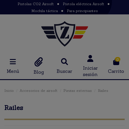
Pistolas CO2 Airsoft
Pistola eléctrica Airsoft
Mochila táctica
Para principiantes
0
Iniciar
Menú
Buscar
Carrito
Blog
sesión
Inicio
Accesorios de airsoft
Piezas externas
Railes
Railes