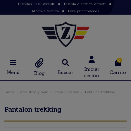
Pistolas CO2 Airsoft
Pistola eléctrica Airsoft
Mochila táctica
Para principiantes
0
Iniciar
Menú
Buscar
Carrito
Blog
sesión
Inicio
Aire libre y ocio
Ropa outdoor
Pantalon trekking
Pantalon trekking