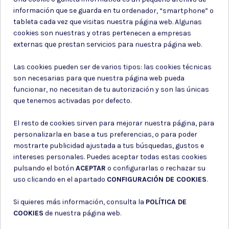
PANTALON PASEO TODOTIEMPO
CHAQUETA PUNTO MARRON
ANETO
información que se guarda en tu ordenador, “smartphone” o
tableta cada vez que visitas nuestra página web. Algunas
59,85 €
35,65 €
cookies son nuestras y otras pertenecen a empresas
externas que prestan servicios para nuestra página web.
Las cookies pueden ser de varios tipos: las cookies técnicas
son necesarias para que nuestra página web pueda
funcionar, no necesitan de tu autorización y son las únicas
que tenemos activadas por defecto.
El resto de cookies sirven para mejorar nuestra página, para
personalizarla en base a tus preferencias, o para poder
mostrarte publicidad ajustada a tus búsquedas, gustos e
intereses personales. Puedes aceptar todas estas cookies
pulsando el botón
ACEPTAR
o configurarlas o rechazar su
uso clicando en el apartado
CONFIGURACIÓN DE COOKIES
.
Si quieres más información, consulta la
POLÍTICA DE
Pantalon trekking
Pantalon trekking
COOKIES
de nuestra página web.