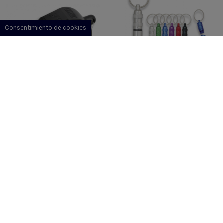
Consentimiento de cookies
Utiles de
Utiles de
supervivencia
supervivencia
SILBATO DOS TONOS
SILBATO SUPERVIVENCIA
PROFESIONAL. NEGRO
3,70 €
1,55 €