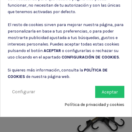
funcionar, no necesitan de tu autorización y son las únicas
Utiles de
Utiles de
que tenemos activadas por defecto.
supervivencia
supervivencia
El resto de cookies sirven para mejorar nuestra página, para
PARACORD SUPERVIVENCIA
CORDINATOGRAFO T12
VERDE
personalizarla en base a tus preferencias, o para poder
mostrarte publicidad ajustada a tus búsquedas, gustos e
6,25 €
3,45 €
intereses personales. Puedes aceptar todas estas cookies
pulsando el botón
ACEPTAR
o configurarlas o rechazar su
uso clicando en el apartado
CONFIGURACIÓN DE COOKIES
.
Si quieres más información, consulta la
POLÍTICA DE
COOKIES
de nuestra página web.
Configurar
Aceptar
Política de privacidad y cookies