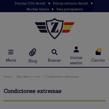
Pistolas CO2 Airsoft
Pistola eléctrica Airsoft
Mochila táctica
Para principiantes
0
Iniciar
Menú
Buscar
Carrito
Blog
sesión
Inicio
Aire libre y ocio
Condiciones extremas
Condiciones extremas