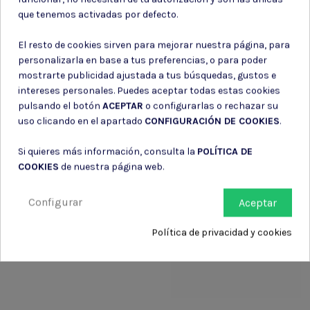
Baterias li-po
Baterias li-po
que tenemos activadas por defecto.
El resto de cookies sirven para mejorar nuestra página, para
CARGADOR BATERIA PRO DUEL
NUPROL-BATERIA LIPO
CODE
1450MAH 11.1V 30C1
personalizarla en base a tus preferencias, o para poder
mostrarte publicidad ajustada a tus búsquedas, gustos e
26,25 €
37,75 €
intereses personales. Puedes aceptar todas estas cookies
pulsando el botón
ACEPTAR
o configurarlas o rechazar su
uso clicando en el apartado
CONFIGURACIÓN DE COOKIES
.
Si quieres más información, consulta la
POLÍTICA DE
COOKIES
de nuestra página web.
Configurar
Aceptar
Política de privacidad y cookies