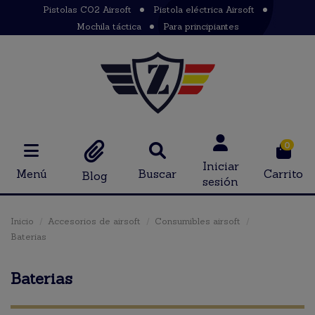
Pistolas CO2 Airsoft
Pistola eléctrica Airsoft
Mochila táctica
Para principiantes
0
Iniciar
Menú
Buscar
Carrito
Blog
sesión
Inicio
Accesorios de airsoft
Consumibles airsoft
Baterias
Baterias