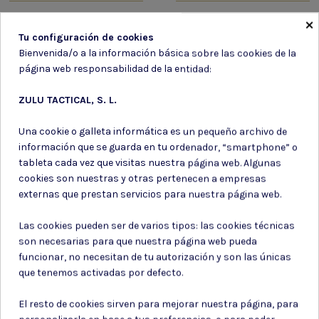
157,50 €
7,25 €
×
Tu configuración de cookies
Bienvenida/o a la información básica sobre las cookies de la
página web responsabilidad de la entidad:
Suscríbete a nuestro boletín
ZULU TACTICAL, S. L.
Una cookie o galleta informática es un pequeño archivo de
información que se guarda en tu ordenador, “smartphone” o
tableta cada vez que visitas nuestra página web. Algunas
Puede darse de baja en cualquier momento. Para ello, consulte nuestra
cookies son nuestras y otras pertenecen a empresas
información de contacto en el aviso legal.
externas que prestan servicios para nuestra página web.
Consiento el uso de mis datos para los fines indicados en la
Política de privacidad
Las cookies pueden ser de varios tipos: las cookies técnicas
Consiento el uso de mis datos personales para recibir publicidad
son necesarias para que nuestra página web pueda
de su entidad.
funcionar, no necesitan de tu autorización y son las únicas
que tenemos activadas por defecto.
El resto de cookies sirven para mejorar nuestra página, para