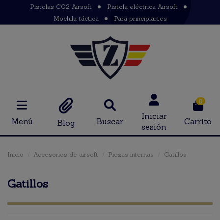
Pistolas CO2 Airsoft
Pistola eléctrica Airsoft
Mochila táctica
Para principiantes
0
Iniciar
Menú
Buscar
Carrito
Blog
sesión
Inicio
Accesorios de airsoft
Piezas internas
Gatillos
Gatillos