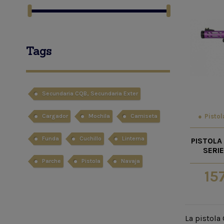
Tags
Secundaria CQB, Secundaria Exter
Pistol
Cargador
Mochila
Camiseta
Funda
Cuchillo
Linterna
PISTOLA
SERI
Parche
Pistola
Navaja
15
La pistola