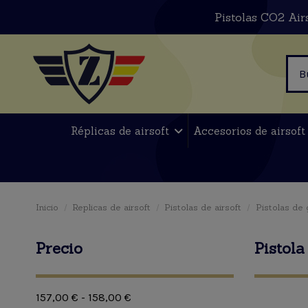
Pistolas CO2 Air
Réplicas de airsoft
Accesorios de airsof
Inicio
Replicas de airsoft
Pistolas de airsoft
Pistolas de
Precio
Pistola
157,00 € - 158,00 €