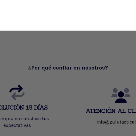
¿Por qué confiar en nosotros?
OLUCIÓN 15 DÍAS
ATENCIÓN AL CL
compra no satisface tus
info@zulutactical
expectativas