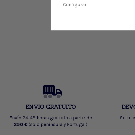
Configurar
ENVIO GRATUITO
DEV
Envío 24-48 horas gratuito a partir de
Si tu 
250 €
(solo península y Portugal)