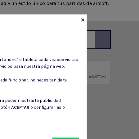
ad y un estilo único para tus partidas de airsoft.
×
ción de contacto en el aviso legal.
rtphone” o tableta cada vez que visitas
vicios para nuestra página web.
privacidad
ntidad.
eda funcionar, no necesitan de tu
ara poder mostrarte publicidad
 botón
ACEPTAR
o configurarlas o