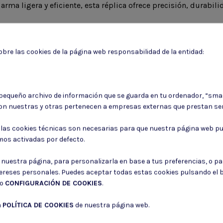
rma ligera y eficiente, esta réplica ofrece precisión, durabilid
bre las cookies de la página web responsabilidad de la entidad:
Puede darse de baja en cualquier momento. Para ello, consulte nuestra informa
 pequeño archivo de información que se guarda en tu ordenador, “sma
on nuestras y otras pertenecen a empresas externas que prestan ser
Consiento el uso de mis datos para los fines indicados en la
Política de 
Consiento el uso de mis datos personales para recibir publicidad de su e
: las cookies técnicas son necesarias para que nuestra página web pu
mos activadas por defecto.
r nuestra página, para personalizarla en base a tus preferencias, o p
tereses personales. Puedes aceptar todas estas cookies pulsando el
do
CONFIGURACIÓN DE COOKIES
.
a
POLÍTICA DE COOKIES
de nuestra página web.