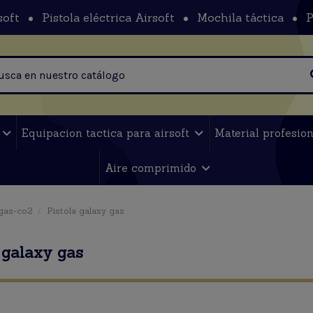
soft
Pistola eléctrica Airsoft
Mochila táctica
P
t
Equipacion tactica para airsoft
Material profesio
Aire comprimido
 gas-co2
Pistola galaxy gas
 galaxy gas