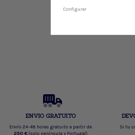
Configurar
ENVIO GRATUITO
DEV
Envío 24-48 horas gratuito a partir de
Si tu 
250 €
(solo península y Portugal)