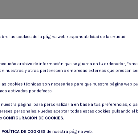
bre las cookies de la página web responsabilidad de la entidad:
Puede darse de baja en cualquier momento. Para ello, consulte nuestra informa
 pequeño archivo de información que se guarda en tu ordenador, “sma
on nuestras y otras pertenecen a empresas externas que prestan ser
Consiento el uso de mis datos para los fines indicados en la
Política de 
Consiento el uso de mis datos personales para recibir publicidad de su e
: las cookies técnicas son necesarias para que nuestra página web pu
mos activadas por defecto.
r nuestra página, para personalizarla en base a tus preferencias, o p
tereses personales. Puedes aceptar todas estas cookies pulsando el
do
CONFIGURACIÓN DE COOKIES
.
a
POLÍTICA DE COOKIES
de nuestra página web.