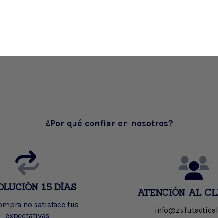
¿Por qué confiar en nosotros?
OLUCIÓN 15 DÍAS
ATENCIÓN AL CL
compra no satisface tus
info@zulutactical
expectativas