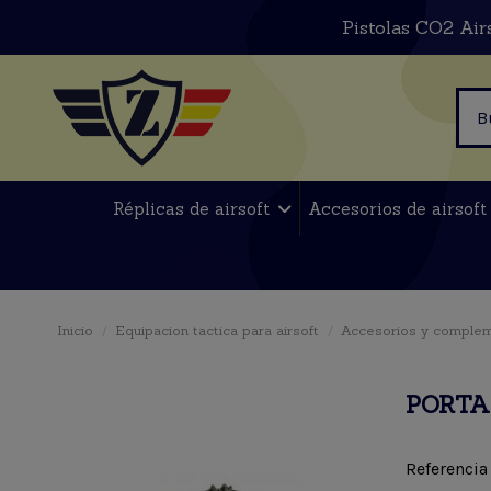
Pistolas CO2 Air
Réplicas de airsoft
Accesorios de airsof
Inicio
Equipacion tactica para airsoft
Accesorios y comple
PORTA
Referencia