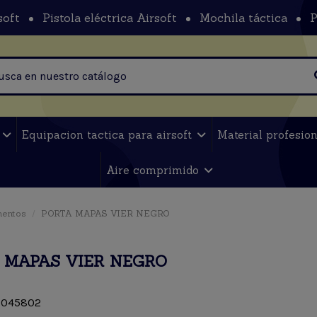
soft
Pistola eléctrica Airsoft
Mochila táctica
P
t
Equipacion tactica para airsoft
Material profesio
Aire comprimido
mentos
PORTA MAPAS VIER NEGRO
 MAPAS VIER NEGRO
045802