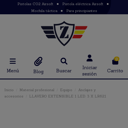
Pistolas CO2 Airsoft
Pistola eléctrica Airsoft
Mochila táctica
Para principiantes
0
Iniciar
Menú
Buscar
Carrito
Blog
sesión
Inicio
Material profesional
Equipo
Anclajes y
accesorios
LLAVERO EXTENSIBLE 1 LED. 3 X LR621