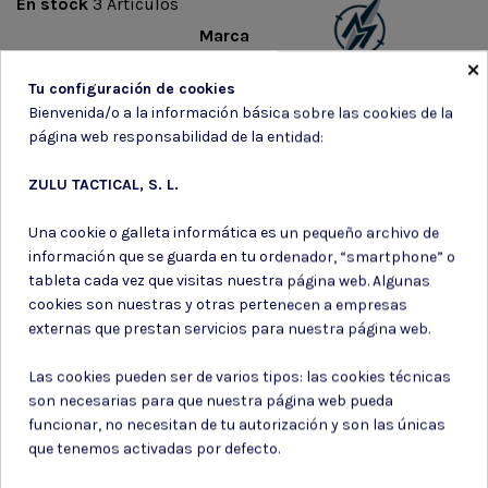
En stock
3 Artículos
Marca
×
Tu configuración de cookies
Bienvenida/o a la información básica sobre las cookies de la
página web responsabilidad de la entidad:
ZULU TACTICAL, S. L.
Suscríbete a nuestro boletín
Una cookie o galleta informática es un pequeño archivo de
información que se guarda en tu ordenador, “smartphone” o
tableta cada vez que visitas nuestra página web. Algunas
cookies son nuestras y otras pertenecen a empresas
externas que prestan servicios para nuestra página web.
Puede darse de baja en cualquier momento. Para ello, consulte nuestra
información de contacto en el aviso legal.
Las cookies pueden ser de varios tipos: las cookies técnicas
Consiento el uso de mis datos para los fines indicados en la
Política de privacidad
son necesarias para que nuestra página web pueda
Consiento el uso de mis datos personales para recibir publicidad
funcionar, no necesitan de tu autorización y son las únicas
de su entidad.
que tenemos activadas por defecto.