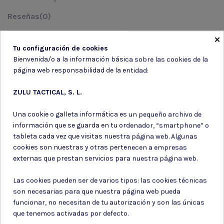
Reseñas
(0)
×
MODELO: VB-TDEANH Color: 193 NEGRO/ROJO Talla: EANH
Tu configuración de cookies
Bienvenida/o a la información básica sobre las cookies de la
página web responsabilidad de la entidad:
ZULU TACTICAL, S. L.
Suscríbete a nuestro boletín
Una cookie o galleta informática es un pequeño archivo de
información que se guarda en tu ordenador, “smartphone” o
tableta cada vez que visitas nuestra página web. Algunas
cookies son nuestras y otras pertenecen a empresas
externas que prestan servicios para nuestra página web.
Puede darse de baja en cualquier momento. Para ello, consulte nuestra
información de contacto en el aviso legal.
Las cookies pueden ser de varios tipos: las cookies técnicas
Consiento el uso de mis datos para los fines indicados en la
son necesarias para que nuestra página web pueda
Política de privacidad
funcionar, no necesitan de tu autorización y son las únicas
Consiento el uso de mis datos personales para recibir publicidad
que tenemos activadas por defecto.
de su entidad.