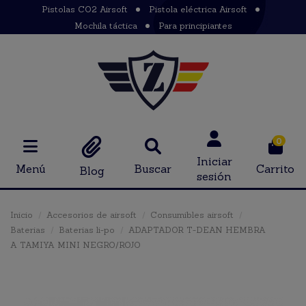
Pistolas CO2 Airsoft
Pistola eléctrica Airsoft
Mochila táctica
Para principiantes
0
Iniciar
Menú
Buscar
Carrito
Blog
sesión
Inicio
Accesorios de airsoft
Consumibles airsoft
Baterias
Baterias li-po
ADAPTADOR T-DEAN HEMBRA
A TAMIYA MINI NEGRO/ROJO