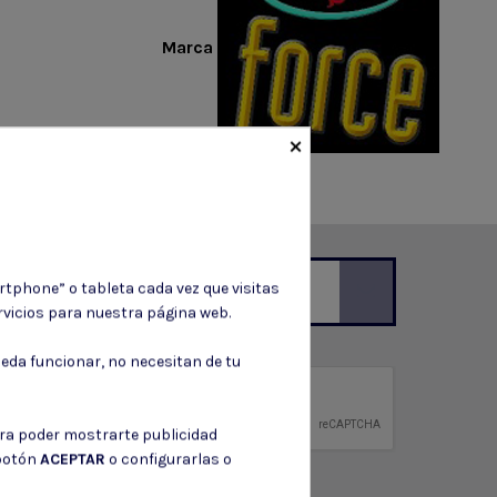
Marca
×
rtphone” o tableta cada vez que visitas
vicios para nuestra página web.
ción de contacto en el aviso legal.
eda funcionar, no necesitan de tu
privacidad
ntidad.
ara poder mostrarte publicidad
 botón
ACEPTAR
o configurarlas o