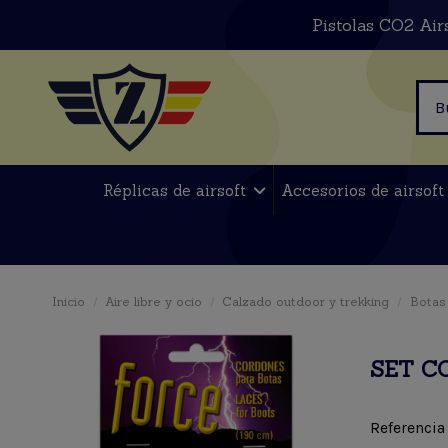
Pistolas CO2 Air
Réplicas de airsoft
Accesorios de airsof
Inicio
Aire libre y ocio
Calzado outdoor y trekking
Botas 
SET C
Referencia