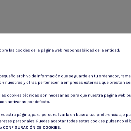
bre las cookies de la página web responsabilidad de la entidad:
 pequeño archivo de información que se guarda en tu ordenador, “sma
on nuestras y otras pertenecen a empresas externas que prestan ser
Puede darse de baja en cualquier momento. Para ello, consulte nuestra informa
: las cookies técnicas son necesarias para que nuestra página web pu
mos activadas por defecto.
Consiento el uso de mis datos para los fines indicados en la
Política de 
Consiento el uso de mis datos personales para recibir publicidad de su e
r nuestra página, para personalizarla en base a tus preferencias, o p
tereses personales. Puedes aceptar todas estas cookies pulsando el
do
CONFIGURACIÓN DE COOKIES
.