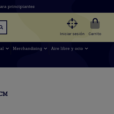
ara principiantes
Iniciar sesión
Carrito
nal
Merchandising
Aire libre y ocio
0CM