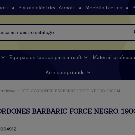
soft
Pistola eléctrica Airsoft
Mochila táctica
P
t
Equipacion tactica para airsoft
Material profesio
Aire comprimido
trekking
SET CORDONES BARBARIC FORCE NEGRO. 190CM
ORDONES BARBARIC FORCE NEGRO. 19
004912