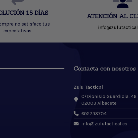
OLUCIÓN 15 DÍAS
ATENCIÓN AL CL
compra no satisface tus
info@zulutactical
expectativas
Contacta con nosotros
Zulu Tactical
C/Dionisio Guardiola, 46
02003 Albacete
695793704
info@zulutactical.es