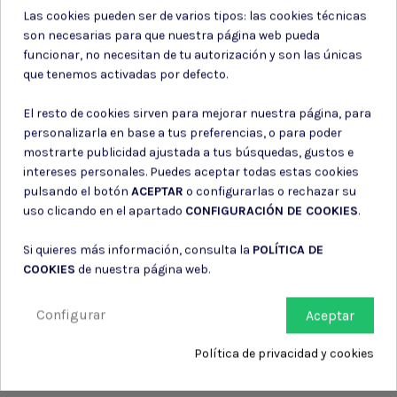
Las cookies pueden ser de varios tipos: las cookies técnicas
son necesarias para que nuestra página web pueda
funcionar, no necesitan de tu autorización y son las únicas
que tenemos activadas por defecto.
Puede darse de baja en cualquier momento. Para ello, consulte nuestra
información de contacto en el aviso legal.
El resto de cookies sirven para mejorar nuestra página, para
Consiento el uso de mis datos para los fines indicados en la
personalizarla en base a tus preferencias, o para poder
Política de privacidad
mostrarte publicidad ajustada a tus búsquedas, gustos e
Consiento el uso de mis datos personales para recibir publicidad
intereses personales. Puedes aceptar todas estas cookies
de su entidad.
pulsando el botón
ACEPTAR
o configurarlas o rechazar su
uso clicando en el apartado
CONFIGURACIÓN DE COOKIES
.
Si quieres más información, consulta la
POLÍTICA DE
COOKIES
de nuestra página web.
Configurar
Aceptar
Política de privacidad y cookies