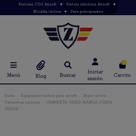
Pistolas CO2 Airsoft
Pistola eléctrica Airsoft
Mochila táctica
Para principiantes
0
Iniciar
Menú
Buscar
Carrito
Blog
sesión
Inicio
Equipacion tactica para airsoft
Ropa tactica
Camisetas tacticas
CAMISETA VIPER MANGA CORTA
VERDE