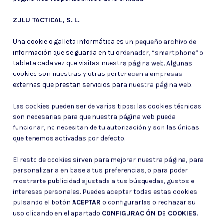
ZULU TACTICAL, S. L.
CARABINA CALIBRE 5.5 DECORADA CAMUFLAJE
Una cookie o galleta informática es un pequeño archivo de
información que se guarda en tu ordenador, “smartphone” o
tableta cada vez que visitas nuestra página web. Algunas
cookies son nuestras y otras pertenecen a empresas
Subir DNI
externas que prestan servicios para nuestra página web.
Las cookies pueden ser de varios tipos: las cookies técnicas
son necesarias para que nuestra página web pueda
funcionar, no necesitan de tu autorización y son las únicas
Para tramitar tu compra, es
que tenemos activadas por defecto.
obligatorio subir una foto de tu DNI.
Esto nos permite verificar que eres
El resto de cookies sirven para mejorar nuestra página, para
mayor de edad y cumplir con la
personalizarla en base a tus preferencias, o para poder
normativa vigente. Asegúrate de que
mostrarte publicidad ajustada a tus búsquedas, gustos e
la imagen sea clara y legible. Tus
intereses personales. Puedes aceptar todas estas cookies
datos serán tratados con la máxima
pulsando el botón
ACEPTAR
o configurarlas o rechazar su
seguridad.
uso clicando en el apartado
CONFIGURACIÓN DE COOKIES
.