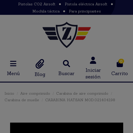
Pistolas CO2 Airsoft
Pistola eléctrica Airsoft
Mochila táctica
Para principiantes
0
Iniciar
Menú
Buscar
Carrito
Blog
sesión
Inicio
Aire comprimido
Carabina de aire comprimido
Carabina de muelle
CARABINA HATSAN MOD.021404198