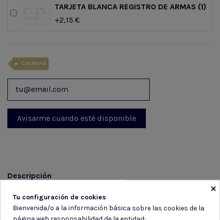
TARJETA BLANCA REGISTRO DE ARMAS (1)
+2,15 €
Carabina
Descripción
×
Detalles del producto
Tu configuración de cookies
Bienvenida/o a la información básica sobre las cookies de la
Reseñas
(0)
página web responsabilidad de la entidad: