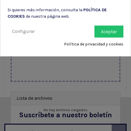
Arrastre y suelte archivos aquí.
Si quieres más información, consulta la
POLÍTICA DE
Tamaño máximo de archivo: 5120KB
COOKIES
de nuestra página web.
Extensión permitida:
png,jpg,jpeg,pdf
Configurar
Aceptar
Subir archivo
Política de privacidad y cookies
Lista de archivos
No hay archivos cargados
Suscríbete a nuestro boletín