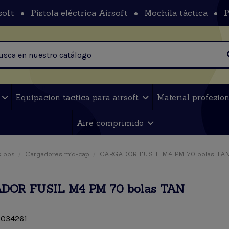
soft
Pistola eléctrica Airsoft
Mochila táctica
P
t
Equipacion tactica para airsoft
Material profesio
Aire comprimido
 bbs
Cargadores mid-cap
CARGADOR FUSIL M4 PM 70 bolas TA
DOR FUSIL M4 PM 70 bolas TAN
034261