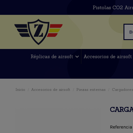
Pistolas CO2 Air
Réplicas de airsoft
Accesorios de airsof
Inicio
Accesorios de airsoft
Piezas externas
Cargadores
CARGA
Referencia