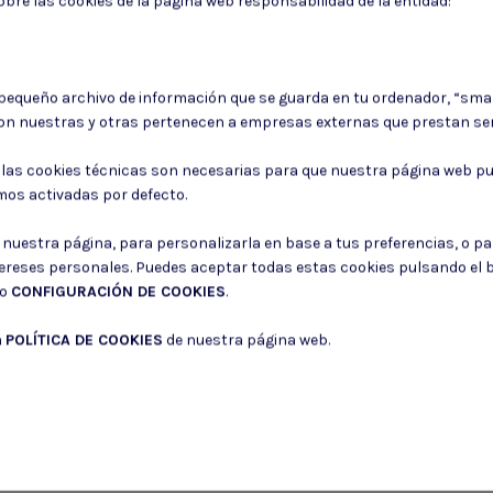
bre las cookies de la página web responsabilidad de la entidad:
aeg
 pequeño archivo de información que se guarda en tu ordenador, “sma
on nuestras y otras pertenecen a empresas externas que prestan ser
CNA ARMS
GATE
: las cookies técnicas son necesarias para que nuestra página web pu
N
mos activadas por defecto.
0 €
r nuestra página, para personalizarla en base a tus preferencias, o p
tereses personales. Puedes aceptar todas estas cookies pulsando el
do
CONFIGURACIÓN DE COOKIES
.
a
POLÍTICA DE COOKIES
de nuestra página web.
Puede darse de baja en cualquier momento. Para ello, consulte nuestra informa