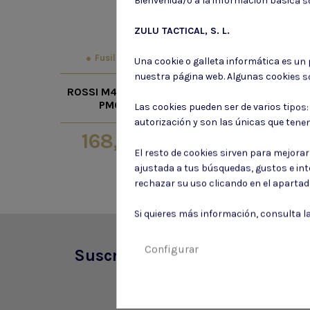
Bienvenida/o a la información básica so
ZULU TACTICAL, S. L.
Fusil m4 aeg
Fusil m4 
Una cookie o galleta informática es un
nuestra página web. Algunas cookies s
FUSIL M4 SPE
ROSSI M4 NEPTUNE 9
SA-C02 / 
PMC AEG
Las cookies pueden ser de varios tipos
VERSIO
autorización y son las únicas que tene
168,00 €
157,5
El resto de cookies sirven para mejora
ajustada a tus búsquedas, gustos e in
rechazar su uso clicando en el aparta
Si quieres más información, consulta l
Configurar
Suscríbete a nuestro boletín