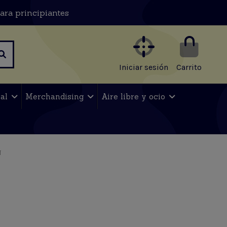
ara principiantes
Iniciar sesión
Carrito
nal
Merchandising
Aire libre y ocio
N