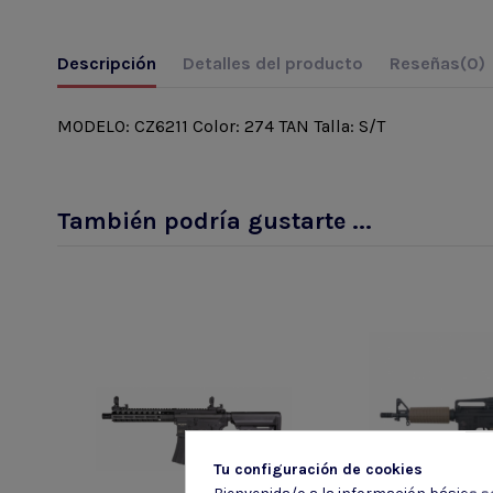
Descripción
Detalles del producto
Reseñas
(0)
MODELO: CZ6211 Color: 274 TAN Talla: S/T
También podría gustarte ...
Tu configuración de cookies