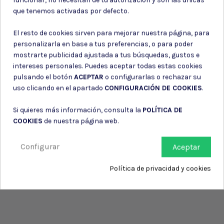
Consiento el uso de mis datos para los fines indicados en la
que tenemos activadas por defecto.
Política de privacidad
Consiento el uso de mis datos personales para recibir publicidad
El resto de cookies sirven para mejorar nuestra página, para
de su entidad.
personalizarla en base a tus preferencias, o para poder
mostrarte publicidad ajustada a tus búsquedas, gustos e
intereses personales. Puedes aceptar todas estas cookies
pulsando el botón
ACEPTAR
o configurarlas o rechazar su
uso clicando en el apartado
CONFIGURACIÓN DE COOKIES
.
Si quieres más información, consulta la
POLÍTICA DE
COOKIES
de nuestra página web.
Configurar
Aceptar
Política de privacidad y cookies