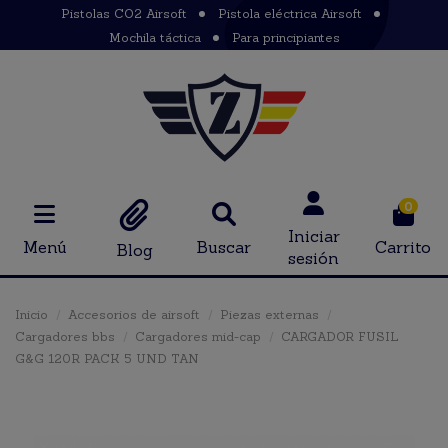
Pistolas CO2 Airsoft
Pistola eléctrica Airsoft
Mochila táctica
Para principiantes
0
Iniciar
Menú
Buscar
Carrito
Blog
sesión
Inicio
Accesorios de airsoft
Piezas externas
Cargadores bbs
Cargadores mid-cap
CARGADOR FUSIL
G&G 120R PACK 5 UND TAN