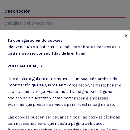
Descripción
Detalles del producto
×
Reseñas
(0)
Tu configuración de cookies
Bienvenida/o a la información básica sobre las cookies de la
MODELO: G-08-125 Color: 274 TAN Talla: 5UND
página web responsabilidad de la entidad:
ZULU TACTICAL, S. L.
Una cookie o galleta informática es un pequeño archivo de
información que se guarda en tu ordenador, “smartphone” o
Suscríbete a nuestro boletín
tableta cada vez que visitas nuestra página web. Algunas
cookies son nuestras y otras pertenecen a empresas
externas que prestan servicios para nuestra página web.
Las cookies pueden ser de varios tipos: las cookies técnicas
Puede darse de baja en cualquier momento. Para ello, consulte nuestra
son necesarias para que nuestra página web pueda
información de contacto en el aviso legal.
funcionar, no necesitan de tu autorización y son las únicas