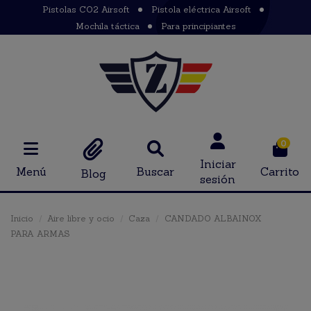
Pistolas CO2 Airsoft
Pistola eléctrica Airsoft
Mochila táctica
Para principiantes
0
Iniciar
Menú
Buscar
Carrito
Blog
sesión
Inicio
Aire libre y ocio
Caza
CANDADO ALBAINOX
PARA ARMAS