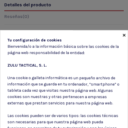
Detalles del producto
Reseñas
(0)
×
Tu configuración de cookies
Marca
Bienvenida/o a la información básica sobre las cookies de la
página web responsabilidad de la entidad:
ZULU TACTICAL, S. L.
Una cookie o galleta informática es un pequeño archivo de
información que se guarda en tu ordenador, “smartphone” o
Suscríbete a nuestro boletín
tableta cada vez que visitas nuestra página web. Algunas
cookies son nuestras y otras pertenecen a empresas
externas que prestan servicios para nuestra página web.
Las cookies pueden ser de varios tipos: las cookies técnicas
Puede darse de baja en cualquier momento. Para ello, consulte nuestra
son necesarias para que nuestra página web pueda
información de contacto en el aviso legal.