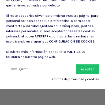
funcionar, no necesitan de tu autorización y son las únicas
Consiento el uso de mis datos para los fines indicados en la
que tenemos activadas por defecto.
Política de privacidad
Consiento el uso de mis datos personales para recibir publicidad
El resto de cookies sirven para mejorar nuestra página, para
de su entidad.
personalizarla en base a tus preferencias, o para poder
mostrarte publicidad ajustada a tus búsquedas, gustos e
intereses personales. Puedes aceptar todas estas cookies
pulsando el botón
ACEPTAR
o configurarlas o rechazar su
uso clicando en el apartado
CONFIGURACIÓN DE COOKIES
.
Si quieres más información, consulta la
POLÍTICA DE
COOKIES
de nuestra página web.
Configurar
Aceptar
Política de privacidad y cookies