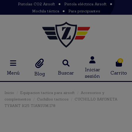
Pistolas CO2 Airsoft
Pistola eléctrica Airsoft
Mochila táctica
Para principiantes
0
Iniciar
Menú
Buscar
Carrito
Blog
sesión
Inicio
Equipacion tactica para airsoft
Accesorios y
complementos
Cuchillos tacticos
CUCHILLO BAYONETA
TYRANT K25 TIANIUM.178