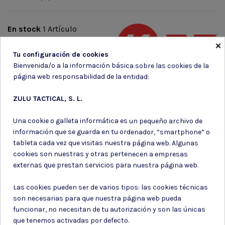
En stock
1 Artículo
×
Marca
Tu configuración de cookies
Bienvenida/o a la información básica sobre las cookies de la
página web responsabilidad de la entidad:
ZULU TACTICAL, S. L.
Una cookie o galleta informática es un pequeño archivo de
Suscríbete a nuestro boletín
información que se guarda en tu ordenador, “smartphone” o
tableta cada vez que visitas nuestra página web. Algunas
cookies son nuestras y otras pertenecen a empresas
externas que prestan servicios para nuestra página web.
Puede darse de baja en cualquier momento. Para ello, consulte nuestra
Las cookies pueden ser de varios tipos: las cookies técnicas
información de contacto en el aviso legal.
son necesarias para que nuestra página web pueda
Consiento el uso de mis datos para los fines indicados en la
funcionar, no necesitan de tu autorización y son las únicas
Política de privacidad
que tenemos activadas por defecto.
Consiento el uso de mis datos personales para recibir publicidad