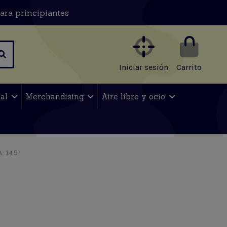
ara principiantes
Iniciar sesión
Carrito
nal
Merchandising
Aire libre y ocio
 14.5