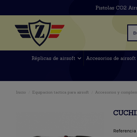
Pistolas CO2 Air
Réplicas de airsoft
Accesorios de airsof
Inicio
Equipacion tactica para airsoft
Accesorios y comple
CUCHIL
Referencia