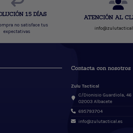
OLUCIÓN 15 DÍAS
ATENCIÓN AL CL
compra no satisface tus
info@zulutactical
expectativas
Contacta con nosotros
Zulu Tactical
C/Dionisio Guardiola, 46
02003 Albacete
695793704
info@zulutactical.es