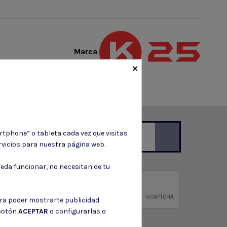
Marca
×
rtphone” o tableta cada vez que visitas
vicios para nuestra página web.
ción de contacto en el aviso legal.
eda funcionar, no necesitan de tu
privacidad
ntidad.
ara poder mostrarte publicidad
 botón
ACEPTAR
o configurarlas o