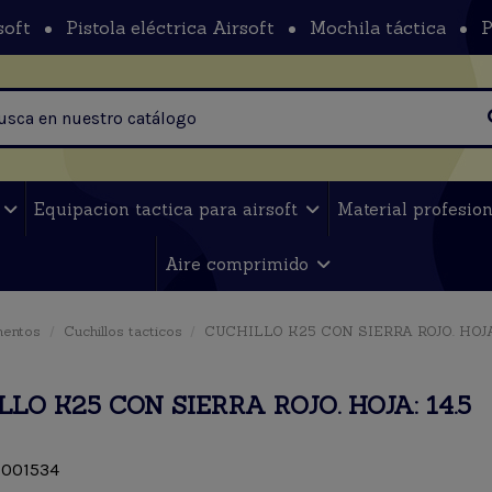
soft
Pistola eléctrica Airsoft
Mochila táctica
P
t
Equipacion tactica para airsoft
Material profesio
Aire comprimido
mentos
Cuchillos tacticos
CUCHILLO K25 CON SIERRA ROJO. HOJA:
LO K25 CON SIERRA ROJO. HOJA: 14.5
001534