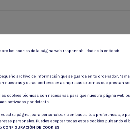
bre las cookies de la página web responsabilidad de la entidad:
 pequeño archivo de información que se guarda en tu ordenador, “sma
on nuestras y otras pertenecen a empresas externas que prestan ser
Puede darse de baja en cualquier momento. Para ello, consulte nuestra informa
: las cookies técnicas son necesarias para que nuestra página web pu
mos activadas por defecto.
Consiento el uso de mis datos para los fines indicados en la
Política de 
Consiento el uso de mis datos personales para recibir publicidad de su e
r nuestra página, para personalizarla en base a tus preferencias, o p
tereses personales. Puedes aceptar todas estas cookies pulsando el
do
CONFIGURACIÓN DE COOKIES
.