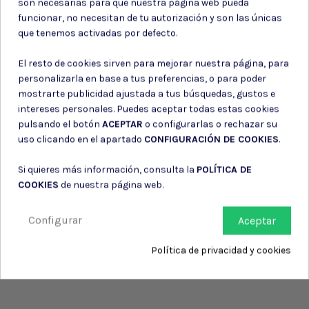
son necesarias para que nuestra página web pueda
funcionar, no necesitan de tu autorización y son las únicas
Puede darse de baja en cualquier momento. Para ello, consulte nuestra
información de contacto en el aviso legal.
que tenemos activadas por defecto.
Consiento el uso de mis datos para los fines indicados en la
Política de privacidad
El resto de cookies sirven para mejorar nuestra página, para
Consiento el uso de mis datos personales para recibir publicidad
personalizarla en base a tus preferencias, o para poder
de su entidad.
mostrarte publicidad ajustada a tus búsquedas, gustos e
intereses personales. Puedes aceptar todas estas cookies
pulsando el botón
ACEPTAR
o configurarlas o rechazar su
uso clicando en el apartado
CONFIGURACIÓN DE COOKIES
.
Si quieres más información, consulta la
POLÍTICA DE
COOKIES
de nuestra página web.
Configurar
Aceptar
Política de privacidad y cookies