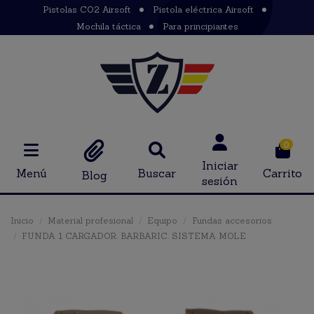
Pistolas CO2 Airsoft
Pistola eléctrica Airsoft
Mochila táctica
Para principiantes
0
Iniciar
Menú
Buscar
Carrito
Blog
sesión
Inicio
Material profesional
Equipo
Fundas accesorios
FUNDA 1 CARGADOR. BARBARIC. SISTEMA MOLE